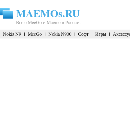
MAEMOs.RU
Все о MeeGo и Maemo в России.
Nokia N9
|
MeeGo
|
Nokia N900
|
Софт
|
Игры
|
Аксессу