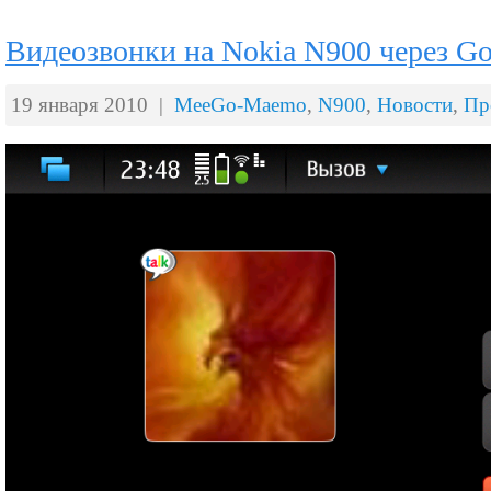
Видеозвонки на Nokia N900 через Go
19 января 2010 |
MeeGo-Maemo
,
N900
,
Новости
,
Пр