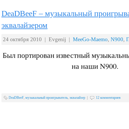
DeaDBeeF – музыкальный проигрыва
эквалайзером
24 октября 2010 | Evgenij |
MeeGo-Maemo
,
N900
,
Был портирован известный музыкальны
на наши N900.
DeaDBeeF
,
музыкальный проигрыватель
,
эквалайзер
|
12 комментариев