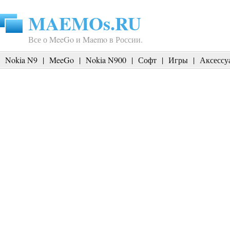
MAEMOs.RU
Все о MeeGo и Maemo в России.
Nokia N9
|
MeeGo
|
Nokia N900
|
Софт
|
Игры
|
Аксессу