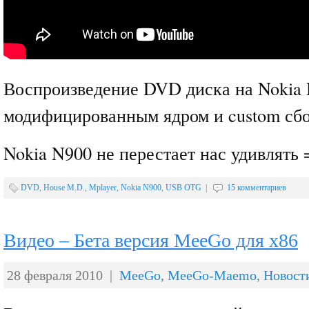
Воспроизведение DVD диска на Nokia 
модифицированным ядром и custom сбо
Nokia N900 не перестает нас удивлять 
DVD
,
House M.D.
,
Mplayer
,
Nokia N900
,
USB OTG
|
15 комментариев
Видео – Бета версия MeeGo для x86
28 февраля 2010 |
MeeGo
,
MeeGo-Maemo
,
Новост