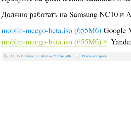
Должно работать на Samsung NC10 и A
moblin-meego-beta.iso (655Mб)
Google M
moblin-meego-beta.iso (655Mб)
Yandex
CD
,
DVD
,
Image
,
iso
,
MeeGo
,
Moblin
,
x86
|
19 комментариев