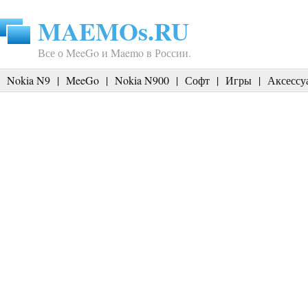
MAEMOs.RU
Все о MeeGo и Maemo в России.
Nokia N9
|
MeeGo
|
Nokia N900
|
Софт
|
Игры
|
Аксессу