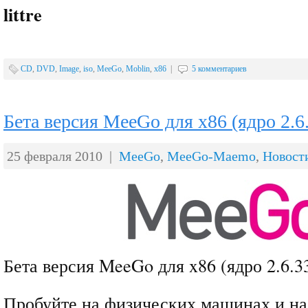
littre
CD
,
DVD
,
Image
,
iso
,
MeeGo
,
Moblin
,
x86
|
5 комментариев
Бета версия MeeGo для x86 (ядро 2.6.
25 февраля 2010 |
MeeGo
,
MeeGo-Maemo
,
Новост
Бета версия MeeGo для x86 (ядро 2.6.33
Пробуйте на физических машинах и на