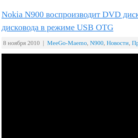
Nokia N900 воспроизводит DVD дис
дисковода в режиме USB OTG
8 ноября 2010 |
MeeGo-Maemo
,
N900
,
Новости
,
П