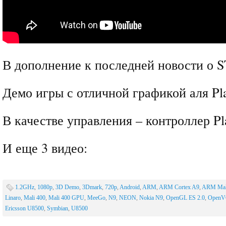
В дополнение к последней новости о S
Демо игры с отличной графикой аля Pla
В качестве управления – контроллер Pla
И еще 3 видео:
1.2GHz
,
1080p
,
3D Demo
,
3Dmark
,
720p
,
Android
,
ARM
,
ARM Cortex A9
,
ARM Mal
Linaro
,
Mali 400
,
Mali 400 GPU
,
MeeGo
,
N9
,
NEON
,
Nokia N9
,
OpenGL ES 2.0
,
OpenV
Ericsson U8500
,
Symbian
,
U8500