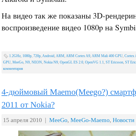
На видео так же показаны 3D-рендерин
воспроизведение видео 1080p на Symbi
1.2GHz
,
1080p
,
720p
,
Android
,
ARM
,
ARM Cortex A9
,
ARM Mali 400 GPU
,
Cortex
GPU
,
MeeGo
,
N9
,
NEON
,
Nokia N9
,
OpenGL ES 2.0
,
OpenVG 1.1
,
ST Ericsson
,
ST Eri
комментария
4-дюймовый Maemo(Meego?) смартфо
2011 от Nokia?
15 апреля 2010 |
MeeGo
,
MeeGo-Maemo
,
Новости