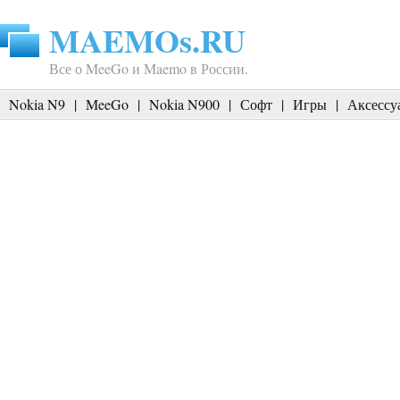
MAEMOs.RU
Все о MeeGo и Maemo в России.
Nokia N9
|
MeeGo
|
Nokia N900
|
Софт
|
Игры
|
Аксессу