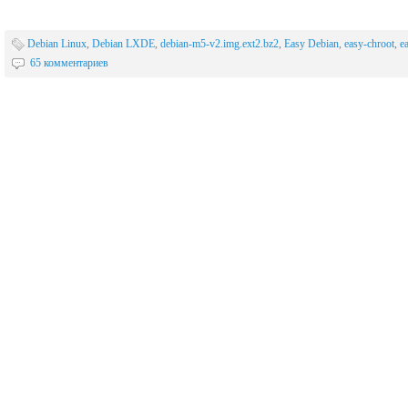
Debian Linux
,
Debian LXDE
,
debian-m5-v2.img.ext2.bz2
,
Easy Debian
,
easy-chroot
,
e
65 комментариев