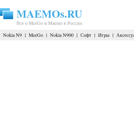
MAEMOs.RU
Все о MeeGo и Maemo в России.
Nokia N9
|
MeeGo
|
Nokia N900
|
Софт
|
Игры
|
Аксессу