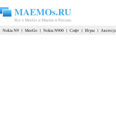
MAEMOs.RU
Все о MeeGo и Maemo в России.
Nokia N9
|
MeeGo
|
Nokia N900
|
Софт
|
Игры
|
Аксессу