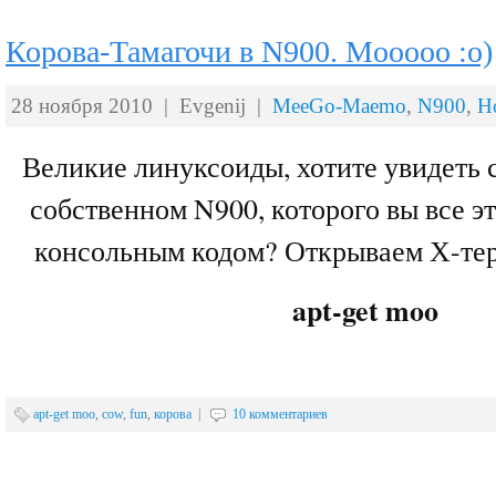
Корова-Тамагочи в N900. Mooooo :о)
28 ноября 2010 | Evgenij |
MeeGo-Maemo
,
N900
,
Н
Великие линуксоиды, хотите увидеть 
собственном N900, которого вы все э
консольным кодом? Открываем Х-те
apt-get moo
apt-get moo
,
cow
,
fun
,
корова
|
10 комментариев