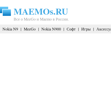
MAEMOs.RU
Все о MeeGo и Maemo в России.
Nokia N9
|
MeeGo
|
Nokia N900
|
Софт
|
Игры
|
Аксессу