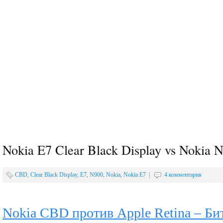
Nokia E7 Clear Black Display vs Nokia 
CBD
,
Clear Black Display
,
E7
,
N900
,
Nokia
,
Nokia E7
|
4 комментария
Nokia CBD против Apple Retina – Би