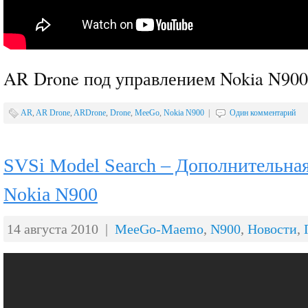
AR Drone под управлением Nokia N900
AR
,
AR Drone
,
ARDrone
,
Drone
,
MeeGo
,
Nokia N900
|
Один комментарий
SVSi Model Search – Дополнительная
Nokia N900
14 августа 2010 |
MeeGo-Maemo
,
N900
,
Новости
,