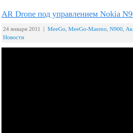
AR Drone под управлением Nokia N
24 января 2011 |
MeeGo
,
MeeGo-Maemo
,
N900
,
Ак
Новости