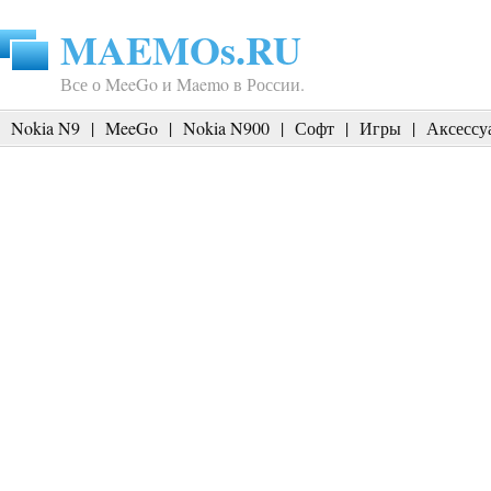
MAEMOs.RU
Все о MeeGo и Maemo в России.
Nokia N9
|
MeeGo
|
Nokia N900
|
Софт
|
Игры
|
Аксессу