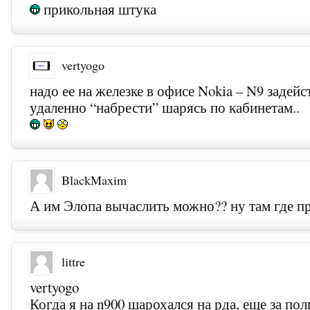
прикольная штука
vertyogo
надо ее на железке в офисе Nokia – N9 задейс
удаленно “набрести” шарясь по кабинетам..
BlackMaxim
А им Элопа вычаслить можно?? ну там где пр
littre
vertyogo
Когда я на n900 шарохался на рда, еще за пол