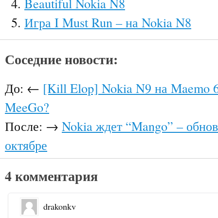
Beautiful Nokia N8
Игра I Must Run – на Nokia N8
Соседние новости:
До: ←
[Kill Elop] Nokia N9 на Maemo 
MeeGo?
После: →
Nokia ждет “Mango” – обнов
октябре
4 комментария
drakonkv