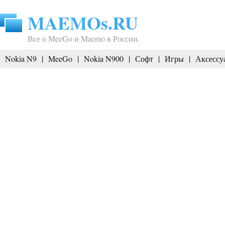
MAEMOs.RU
Все о MeeGo и Maemo в России.
Nokia N9
|
MeeGo
|
Nokia N900
|
Софт
|
Игры
|
Аксессу