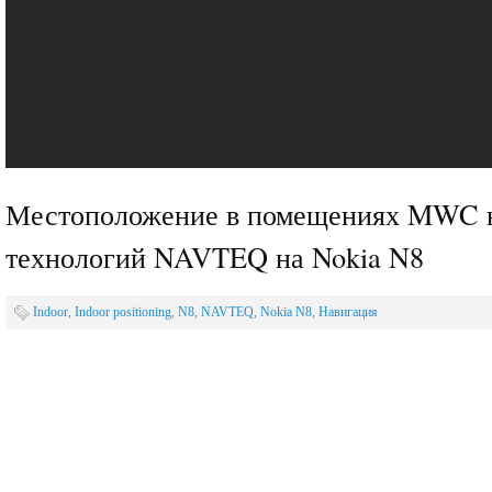
Местоположение в помещениях MWC н
технологий NAVTEQ на Nokia N8
Indoor
,
Indoor positioning
,
N8
,
NAVTEQ
,
Nokia N8
,
Навигация