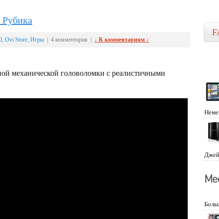
а Рубика
F
0
,
Ovi Store
,
Игры
| 4 комментария |
↓ К комментариям ↓
ной механической головоломки с реалистичными
Неме
Джей
Боль