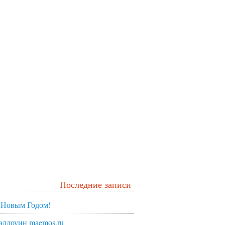
Последние записи
 Новым Годом!
эллоуин maemos.ru