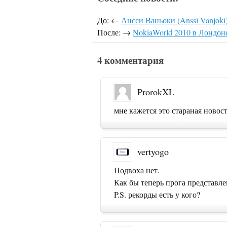
До: ←
Ансси Ваньоки (Anssi Vanjoki)
После: →
NokiaWorld 2010 в Лондоне
4 комментария
ProrokXL
мне кажется это стараная новост
vertyogo
Подвоха нет.
Как бы теперь прога представле
P.S. рекорды есть у кого?