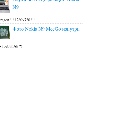
N9
ragon !!! 1280×720 !!!
Фото Nokia N9 MeeGo изнутри
 1320 mAh ?!