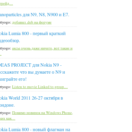
пгрейд…
noparticles для N9, N8, N900 и E7.
rtyogo:
добавил .deb на форуме
okia Lumia 800 - первый краткий
идеообзор.
rtyogo:
аксы очень даже ничего, вот такие и
…
DEAS PROJECT для Nokia N9 -
асскажите что вы думаете о N9 и
ыиграйте его!
rtyogo:
Listen to movie Linked to group…
okia World 2011 26-27 октября в
ондоне.
rtyogo:
Помимо новинок на Windows Phone,
ких как…
okia Lumia 800 - новый флагман на