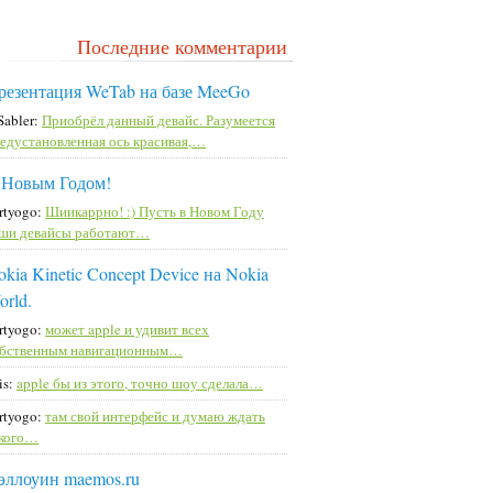
Последние комментарии
резентация WeTab на базе MeeGo
Sabler:
Приобрёл данный девайс. Разумеется
едустановленная ось красивая,…
 Новым Годом!
rtyogo:
Шиикаррно! :) Пусть в Новом Году
ши девайсы работают…
kia Kinetic Concept Device на Nokia
orld.
rtyogo:
может apple и удивит всех
бственным навигационным…
is:
apple бы из этого, точно шоу сделала…
rtyogo:
там свой интерфейс и думаю ждать
кого…
эллоуин maemos.ru