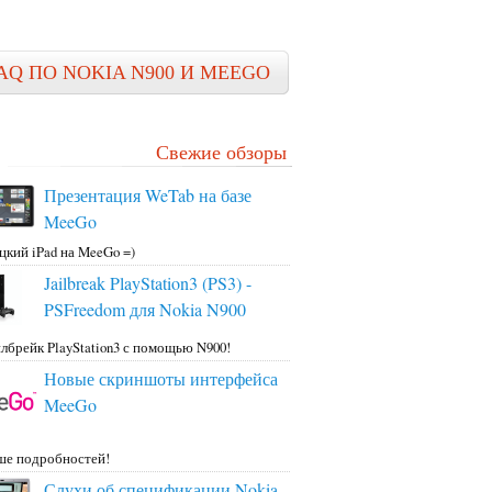
AQ ПО NOKIA N900 И MEEGO
Свежие обзоры
Презентация WeTab на базе
MeeGo
цкий iPad на MeeGo =)
Jailbreak PlayStation3 (PS3) -
PSFreedom для Nokia N900
лбрейк PlayStation3 с помощью N900!
Новые скриншоты интерфейса
MeeGo
ше подробностей!
Слухи об спецификации Nokia