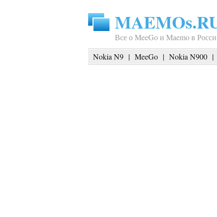
MAEMOs.R
Все о MeeGo и Maemo в Росси
Nokia N9
|
MeeGo
|
Nokia N900
|