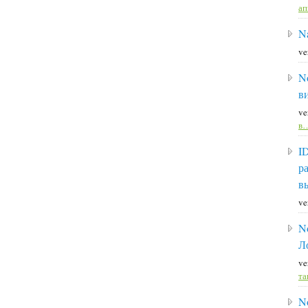
а
Na
ve
N
в
ve
в
I
р
в
ve
N
Л
ve
та
N