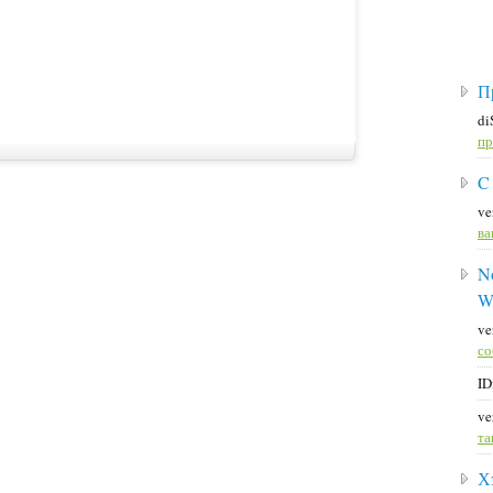
П
di
пр
C
ve
ва
No
W
ve
со
ID
ve
та
Х