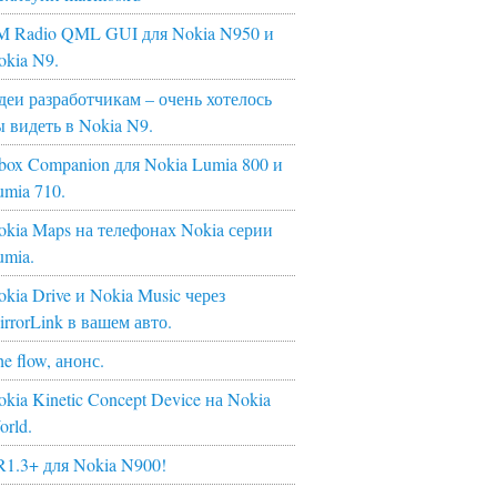
M Radio QML GUI для Nokia N950 и
okia N9.
деи разработчикам – очень хотелось
ы видеть в Nokia N9.
box Companion для Nokia Lumia 800 и
umia 710.
okia Maps на телефонах Nokia серии
umia.
kia Drive и Nokia Music через
irrorLink в вашем авто.
e flow, анонс.
kia Kinetic Concept Device на Nokia
orld.
R1.3+ для Nokia N900!