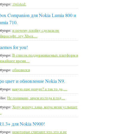
rtyogo:
:twisted:
box Companion для Nokia Lumia 800 и
umia 710.
rtyogo:
и почему плойку сделала не
йкрософт..эту Xbox…
aemos for you!
rtyogo:
В список поддерживаемых платформ в
лижайшее время…
rtyogo:
обновился
ро цвет и обновление Nokia N9.
rtyogo:
какую еще новую? а так то да,…
lio:
Не понимаю, зачем из года в год…
rtyogo:
Хочу корпус хаки, когда меня услышат
…
R1.3+ для Nokia N900!
rtyogo:
некоторые считают что это и не