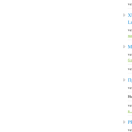
ve
X
L
ve
ма
M
ve
б
ve
П
ve
Hu
ve
в
P
ve