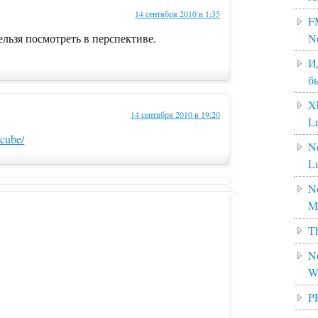
14 сентября 2010 в 1:35
F
ельзя посмотреть в перспективе.
N
И
б
X
14 сентября 2010 в 19:20
L
-cube/
N
L
No
M
Th
No
W
P