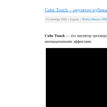
Cube Touch – эмулятор кубик
13 сентября 2010 | Evgenij |
MeeGo-Maemo
,
N90
Cube Touch
— это эмулятор трехмер
анимационными эффектами.