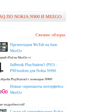
AQ ПО NOKIA N900 И MEEGO
Свежие обзоры
Презентация WeTab на базе
MeeGo
цкий iPad на MeeGo =)
Jailbreak PlayStation3 (PS3) -
PSFreedom для Nokia N900
лбрейк PlayStation3 с помощью N900!
Новые скриншоты интерфейса
MeeGo
ше подробностей!
Слухи об спецификации Nokia