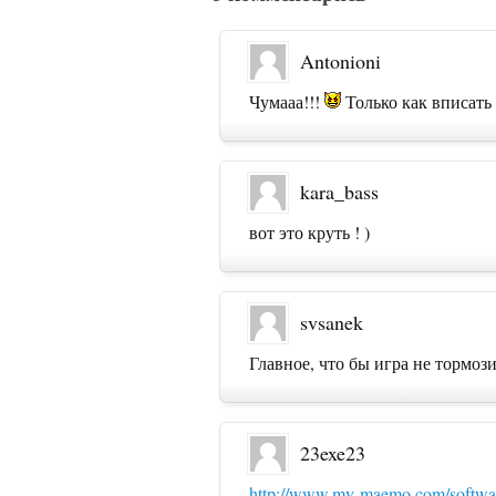
Antonioni
Чумааа!!!
Только как вписать
kara_bass
вот это круть ! )
svsanek
Главное, что бы игра не тормоз
23exe23
http://www.my-maemo.com/softwar