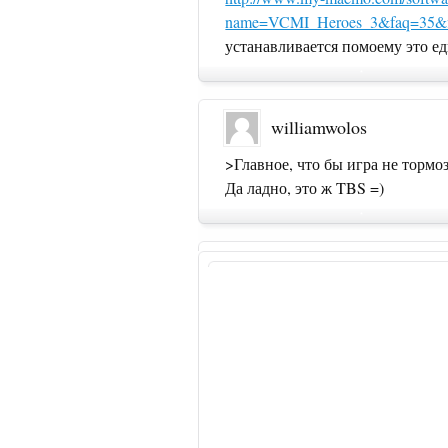
name=VCMI_Heroes_3&faq=35&f
устанавливается помоему это е
williamwolos
>Главное, что бы игра не тормо
Да ладно, это ж TBS =)