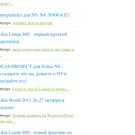
пгрейд…
noparticles для N9, N8, N900 и E7.
rtyogo:
добавил .deb на форуме
okia Lumia 800 - первый краткий
идеообзор.
rtyogo:
аксы очень даже ничего, вот такие и
…
DEAS PROJECT для Nokia N9 -
асскажите что вы думаете о N9 и
ыиграйте его!
rtyogo:
Listen to movie Linked to group…
okia World 2011 26-27 октября в
ондоне.
rtyogo:
Помимо новинок на Windows Phone,
ких как…
okia Lumia 800 - новый флагман на