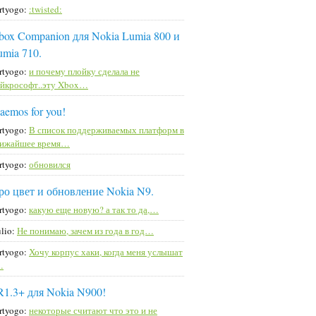
rtyogo:
:twisted:
box Companion для Nokia Lumia 800 и
umia 710.
rtyogo:
и почему плойку сделала не
йкрософт..эту Xbox…
aemos for you!
rtyogo:
В список поддерживаемых платформ в
лижайшее время…
rtyogo:
обновился
ро цвет и обновление Nokia N9.
rtyogo:
какую еще новую? а так то да,…
lio:
Не понимаю, зачем из года в год…
rtyogo:
Хочу корпус хаки, когда меня услышат
…
R1.3+ для Nokia N900!
rtyogo:
некоторые считают что это и не