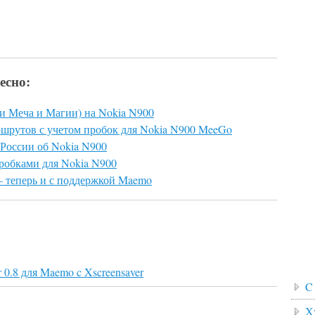
есно:
рои Меча и Магии) на Nokia N900
шрутов с учетом пробок для Nokia N900 MeeGo
 России об Nokia N900
робками для Nokia N900
 – теперь и с поддержкой Maemo
 0.8 для Maemo c Xscreensaver
C
Х