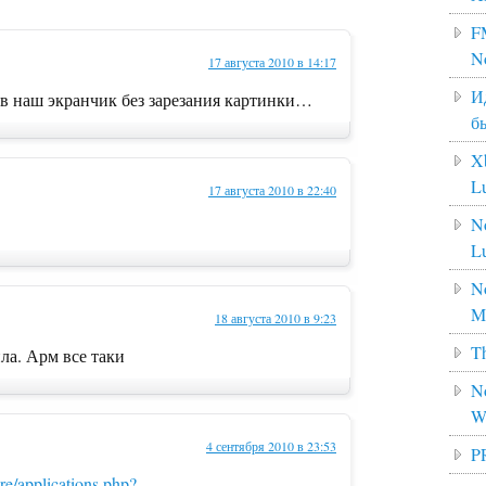
F
N
17 августа 2010 в 14:17
И
 в наш экранчик без зарезания картинки…
б
X
L
17 августа 2010 в 22:40
N
L
No
M
18 августа 2010 в 9:23
Th
ила. Арм все таки
No
W
4 сентября 2010 в 23:53
P
e/applications.php?