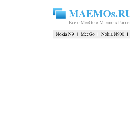
MAEMOs.R
Все о MeeGo и Maemo в Росси
Nokia N9
|
MeeGo
|
Nokia N900
|