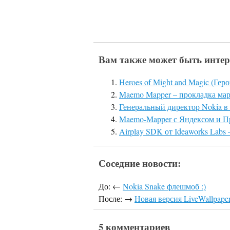
Вам также может быть интер
Heroes of Might and Magic (Ге
Maemo Mapper – прокладка мар
Генеральный директор Nokia в
Maemo-Mapper с Яндексом и П
Airplay SDK от Ideaworks Labs
Соседние новости:
До: ←
Nokia Snake флешмоб :)
После: →
Новая версия LiveWallpaper
5 комментариев