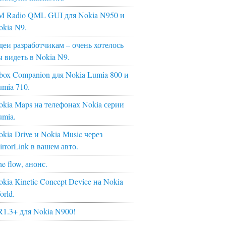
M Radio QML GUI для Nokia N950 и
okia N9.
деи разработчикам – очень хотелось
ы видеть в Nokia N9.
box Companion для Nokia Lumia 800 и
umia 710.
okia Maps на телефонах Nokia серии
umia.
kia Drive и Nokia Music через
irrorLink в вашем авто.
e flow, анонс.
kia Kinetic Concept Device на Nokia
orld.
R1.3+ для Nokia N900!