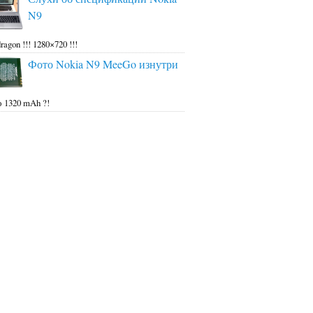
N9
ragon !!! 1280×720 !!!
Фото Nokia N9 MeeGo изнутри
 1320 mAh ?!