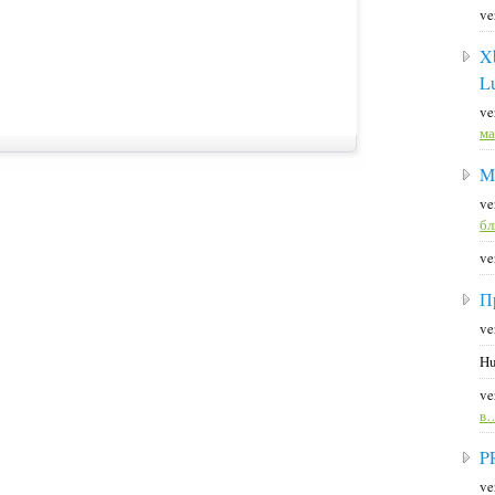
ve
X
L
ve
ма
M
ve
б
ve
П
ve
Hu
ve
в
P
ve