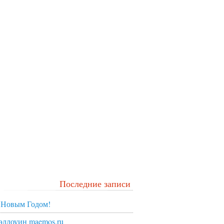
Последние записи
 Новым Годом!
эллоуин maemos.ru