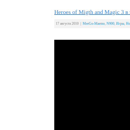
Heroes of Migth and Magic 3 
17 августа 2010 |
MeeGo-Maemo
,
N900
,
Игры
,
Но