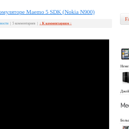
в эмуляторе Maemo 5 SDK (Nokia N900)
F
вости
| 5 комментариев |
↓ К комментариям ↓
Неме
Джей
Боль