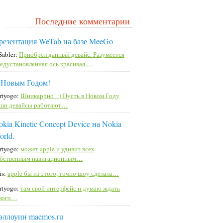
Последние комментарии
резентация WeTab на базе MeeGo
Sabler:
Приобрёл данный девайс. Разумеется
едустановленная ось красивая,…
 Новым Годом!
rtyogo:
Шиикаррно! :) Пусть в Новом Году
ши девайсы работают…
kia Kinetic Concept Device на Nokia
orld.
rtyogo:
может apple и удивит всех
бственным навигационным…
is:
apple бы из этого, точно шоу сделала…
rtyogo:
там свой интерфейс и думаю ждать
кого…
эллоуин maemos.ru