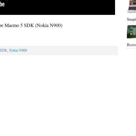
Snapd
торе Maemo 5 SDK (Nokia N900)
Всего
 SDK
,
Nokia N900