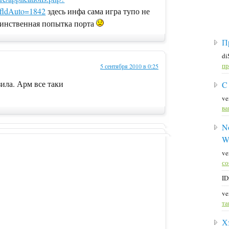
ldAuto=1842
здесь инфа сама игра тупо не
динственная попытка порта
П
di
пр
5 сентября 2010 в 0:25
зила. Арм все таки
C
ve
ва
No
W
ve
со
ID
ve
та
Х