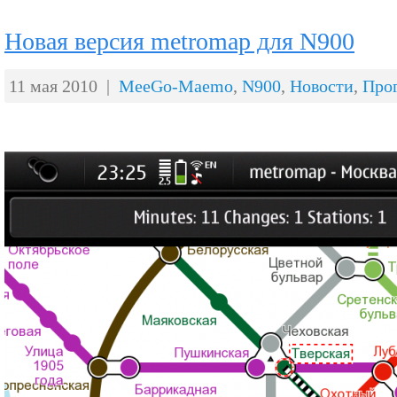
Новая версия metromap для N900
11 мая 2010 |
MeeGo-Maemo
,
N900
,
Новости
,
Про