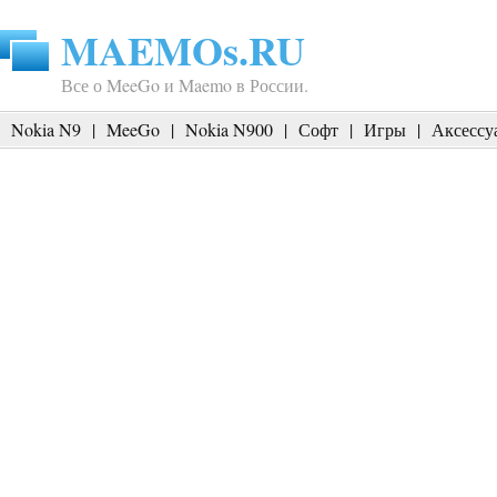
MAEMOs.RU
Все о MeeGo и Maemo в России.
Nokia N9
|
MeeGo
|
Nokia N900
|
Софт
|
Игры
|
Аксессу