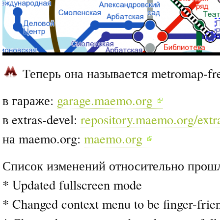
Теперь она называется metromap-fr
в гараже:
garage.maemo.org
в extras-devel:
repository.maemo.org/extr
на maemo.org:
maemo.org
Список изменений относительно прошл
* Updated fullscreen mode
* Changed context menu to be finger-frie