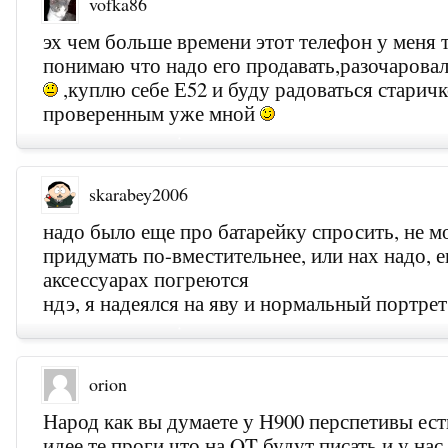
vofka86
эх чем больше времени этот телефон у меня
понимаю что надо его продавать,разочаровал
,куплю себе Е52 и буду радоваться старич
проверенным уже мной
skarabey2006
надо было еще про батарейку спросить, не м
придумать по-вместительнее, или нах надо, е
аксессуарах погреются
ндэ, я надеялся на яву и нормальный портрет
orion
Народ как вы думаете у Н900 перспетивы ест
идее те проги что на QT будут писать и у на