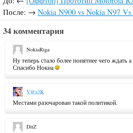
До: ←
[Оффтоп] Прототип Motorola 
После: →
Nokia N900 vs Nokia N97 Vs
34 комментария
NokiaRiga
Ну теперь стало более понятнее чего ждать а 
Спасибо Нокиа
V@s3K
Местами разочарован такой политикой.
DitZ