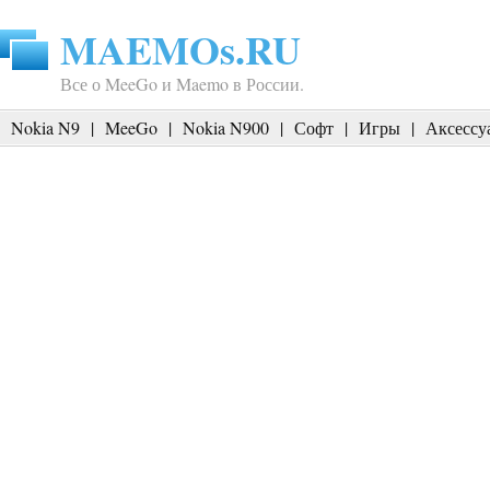
MAEMOs.RU
Все о MeeGo и Maemo в России.
Nokia N9
|
MeeGo
|
Nokia N900
|
Софт
|
Игры
|
Аксессу