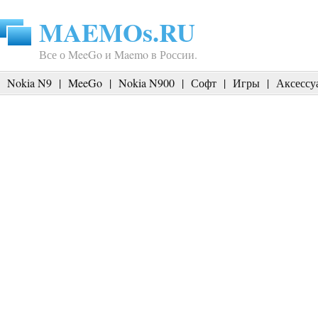
MAEMOs.RU
Все о MeeGo и Maemo в России.
Nokia N9
|
MeeGo
|
Nokia N900
|
Софт
|
Игры
|
Аксессу