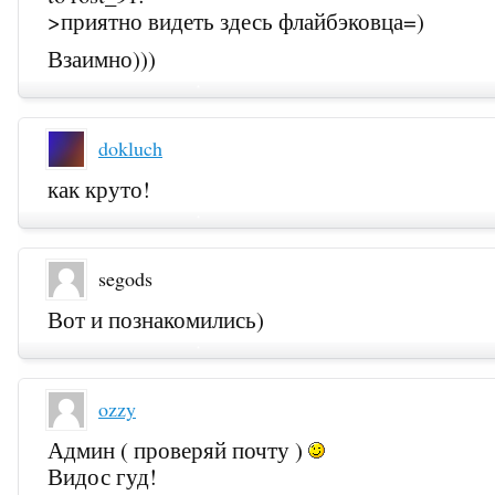
>приятно видеть здесь флайбэковца=)
Взаимно)))
dokluch
как круто!
segods
Вот и познакомились)
ozzy
Админ ( проверяй почту )
Видос гуд!