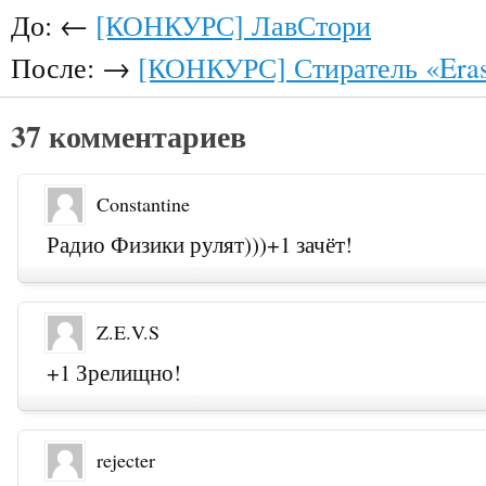
До: ←
[КОНКУРС] ЛавСтори
После: →
[КОНКУРС] Стиратель «Eras
37 комментариев
Constantine
Радио Физики рулят)))+1 зачёт!
Z.E.V.S
+1 Зрелищно!
rejecter