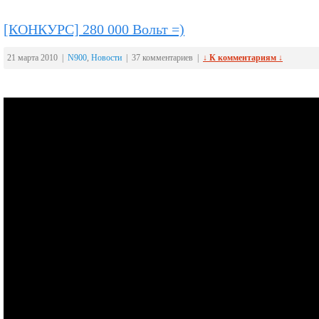
[КОНКУРС] 280 000 Вольт =)
21 марта 2010 |
N900
,
Новости
| 37 комментариев |
↓ К комментариям ↓