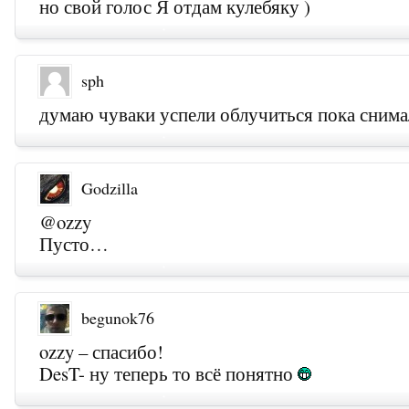
но свой голос Я отдам кулебяку )
sph
думаю чуваки успели облучиться пока сним
Godzilla
@ozzy
Пусто…
begunok76
ozzy – спасибо!
DesT- ну теперь то всё понятно