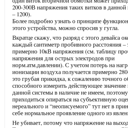
один виток вторичной обмотки может прихо
200-300В напряжения таких витков в данной
– 1200).
Более подробно узнать о принципе функцио
этого устройства, можно спросив у гугла.
Вкратце скажу, что разряд с этого девайса ок
каждый сантиметр пробивного расстояния – 
примерно 10кВ напряжения (см. таблицу пр
напряжения для острых электродов при
норм.атм.давлении). С учетом потерь на наг
ионизации воздуха получается примерно 280
это грубая прикидка, к сожалению точного 
способного измерить действующее значение
данной системы в наличие не имеем, поэтом
приходиться опираться на субъективную оце
нереального и “неописуемого” тут нет в при
себе нормальное проявление одного из явлен
Не убивает, потому что напряжение на выход