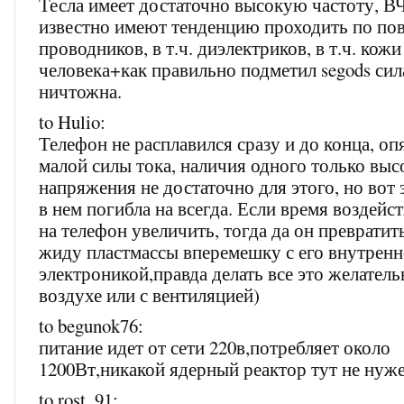
Тесла имеет достаточно высокую частоту, ВЧ
известно имеют тенденцию проходить по по
проводников, в т.ч. диэлектриков, в т.ч. кожи
человека+как правильно подметил segods сил
ничтожна.
to Hulio:
Телефон не расплавился сразу и до конца, опя
малой силы тока, наличия одного только выс
напряжения не достаточно для этого, но вот
в нем погибла на всегда. Если время воздейс
на телефон увеличить, тогда да он превратит
жиду пластмассы вперемешку с его внутренн
электроникой,правда делать все это желател
воздухе или с вентиляцией)
to begunok76:
питание идет от сети 220в,потребляет около
1200Вт,никакой ядерный реактор тут не нуж
to rost_91: