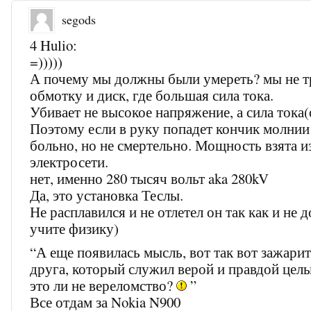
segods
4 Hulio:
=)))))
А почему мы должны были умереть? мы не т
обмотку и диск, где большая сила тока.
Убивает не высокое напряжение, а сила тока(
Поэтому если в руку попадет кончик молнии
больно, но не смертельно. Мощность взята и
электросети.
нет, именно 280 тысяч вольт aka 280kV
Да, это установка Теслы.
Не расплавился и не отлетел он так как и не 
учите физику)
“А еще появилась мысль, вот так вот зажари
друга, который служил верой и правдой целы
это ли не вереломство?
”
Все отдам за Nokia N900