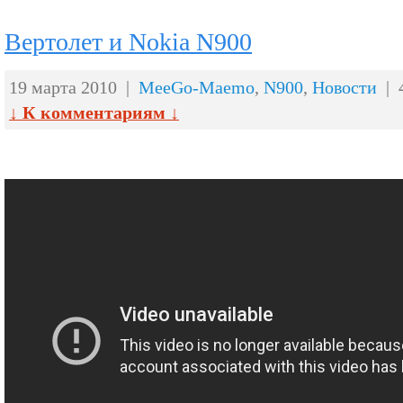
Вертолет и Nokia N900
19 марта 2010 |
MeeGo-Maemo
,
N900
,
Новости
| 
↓ К комментариям ↓