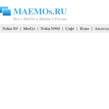
MAEMOs.RU
Все о MeeGo и Maemo в России.
Nokia N9
|
MeeGo
|
Nokia N900
|
Софт
|
Игры
|
Аксессу