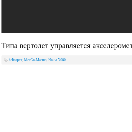
Типа вертолет управляется акселером
helicopter
,
MeeGo-Maemo
,
Nokia N900