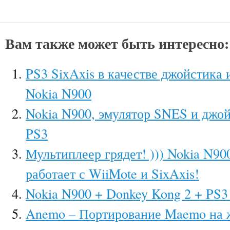
Вам также может быть интересно:
PS3 SixAxis в качестве джойстика
Nokia N900
Nokia N900, эмулятор SNES и джойс
PS3
Мультиплеер грядет! ))) Nokia N9
работает с WiiMote и SixAxis!
Nokia N900 + Donkey Kong 2 + PS3
Anemo – Портирование Maemo на ж