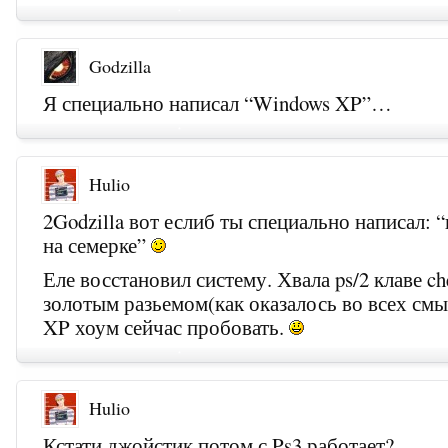
Godzilla
Я специально написал “Windows XP”…
Hulio
2Godzilla вот еслиб ты специально написал: 
на семерке”
Еле восстановил систему. Хвала ps/2 клаве ch
золотым разьемом(как оказалось во всех смы
XP хоум сейчас пробовать.
Hulio
Кстати джойстик потом с Ps3 работает?