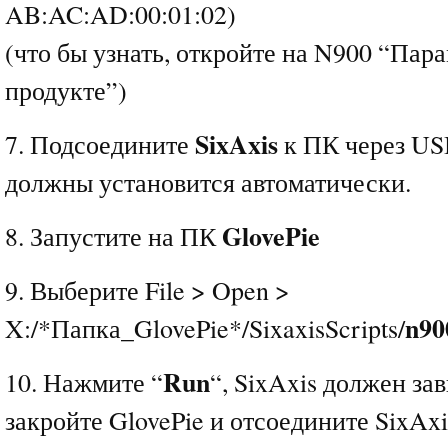
AB:AC:AD:00:01:02)
(что бы узнать, откройте на N900 “Пар
продукте”)
SixAxis
7. Подсоедините
к ПК через US
должны установится автоматически.
GlovePie
8. Запустите на ПК
9. Выберите File > Open >
n90
X:/*Папка_GlovePie*/SixaxisScripts/
Run
10. Нажмите “
“, SixAxis должен за
закройте GlovePie и отсоедините SixAxi