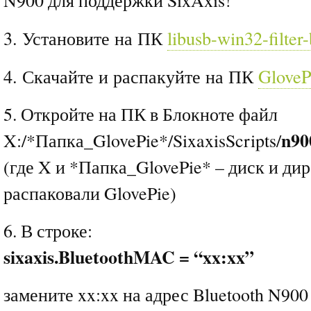
N900 для поддержки SixAxis!
3. Установите на ПК
libusb-win32-filter
4. Скачайте и распакуйте на ПК
GloveP
5. Откройте на ПК в Блокноте файл
n90
X:/*Папка_GlovePie*/SixaxisScripts/
(где X и *Папка_GlovePie* – диск и ди
распаковали GlovePie)
6. В строке:
sixaxis.BluetoothMAC = “xx:xx”
замените xx:xx на адрес Bluetooth N900