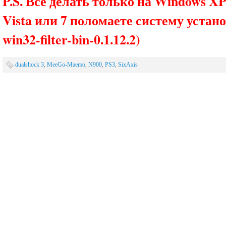
P.S. Все делать только на Windows X
Vista или 7 поломаете систему устано
win32-filter-bin-0.1.12.2)
dualshock 3
,
MeeGo-Maemo
,
N900
,
PS3
,
SixAxis