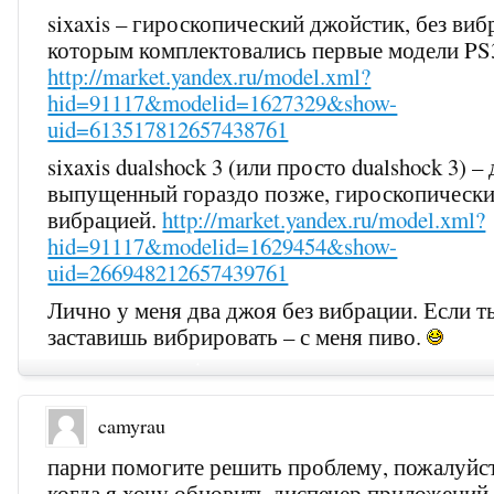
sixaxis – гироскопический джойстик, без виб
которым комплектовались первые модели PS
http://market.yandex.ru/model.xml?
hid=91117&modelid=1627329&show-
uid=613517812657438761
sixaxis dualshock 3 (или просто dualshock 3) 
выпущенный гораздо позже, гироскопически
вибрацией.
http://market.yandex.ru/model.xml?
hid=91117&modelid=1629454&show-
uid=266948212657439761
Лично у меня два джоя без вибрации. Если т
заставишь вибрировать – с меня пиво.
camyrau
парни помогите решить проблему, пожалуйст
когда я хочу обновить диспечер приложений