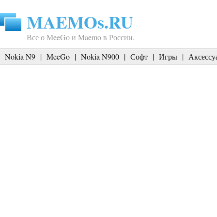
MAEMOs.RU
Все о MeeGo и Maemo в России.
Nokia N9
|
MeeGo
|
Nokia N900
|
Софт
|
Игры
|
Аксессу