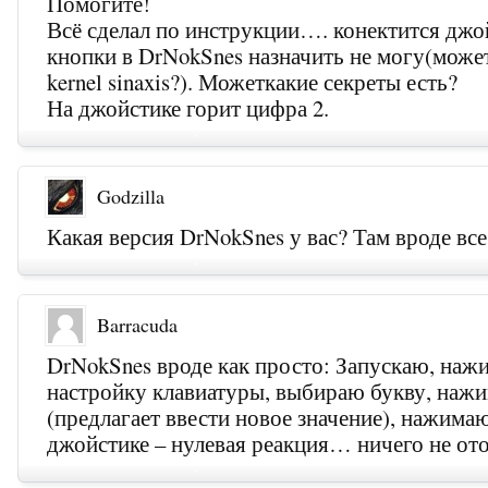
Помогите!
Всё сделал по инструкции…. конектится джой
кнопки в DrNokSnes назначить не могу(может
kernel sinaxis?). Можеткакие секреты есть?
На джойстике горит цифра 2.
Godzilla
Какая версия DrNokSnes у вас? Там вроде в
Barracuda
DrNokSnes вроде как просто: Запускаю, на
настройку клавиатуры, выбираю букву, нажи
(предлагает ввести новое значение), нажима
джойстике – нулевая реакция… ничего не от