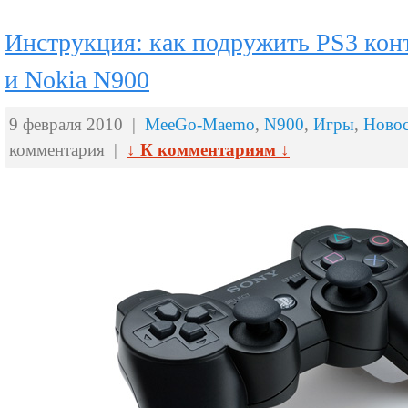
Инструкция: как подружить PS3 кон
и Nokia N900
9 февраля 2010 |
MeeGo-Maemo
,
N900
,
Игры
,
Ново
комментария |
↓ К комментариям ↓