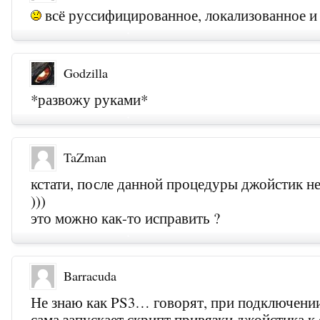
всё руссифицированное, локализованное и 
Godzilla
*развожу руками*
TaZman
кстати, после данной процедуры джойстик н
)))
это можно как-то исправить ?
Barracuda
Не знаю как PS3… говорят, при подключении
сама запускает скрипт привязки джойстика к с