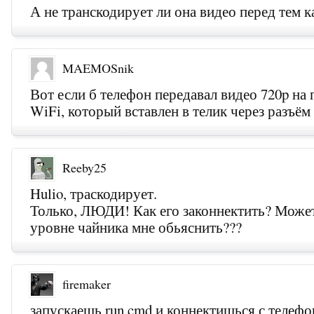
А не транскодирует ли она видео перед тем к
MAEMOSnik
Вот если б телефон передавал видео 720p на 
WiFi, который вставлен в телик через разъ
Reeby25
Hulio, траскодирует.
Только, ЛЮДИ! Как его законнектить? Может
уровне чайника мне обьяснить???
firemaker
запускаешь run.cmd и коннектишься с телефо