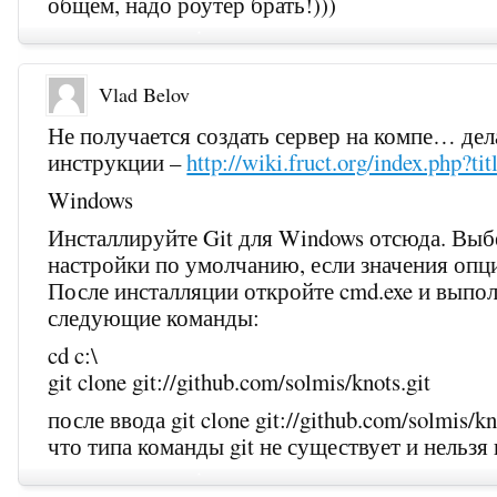
общем, надо роутер брать!)))
Vlad Belov
Не получается создать сервер на компе… дел
инструкции –
http://wiki.fruct.org/index.php?ti
Windows
Инсталлируйте Git для Windows отсюда. Выб
настройки по умолчанию, если значения опци
После инсталляции откройте cmd.exe и выпо
следующие команды:
cd c:\
git clone git://github.com/solmis/knots.git
после ввода git clone git://github.com/solmis/kn
что типа команды git не существует и нельзя