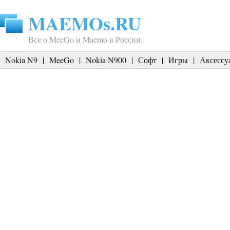
MAEMOs.RU
Все о MeeGo и Maemo в России.
Nokia N9
|
MeeGo
|
Nokia N900
|
Софт
|
Игры
|
Аксессу