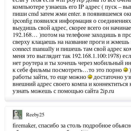
компьютере узнаешь его IP адрес ( пуск – вы
пиши cmd затем жми enter. в появившемся о
ipconfig появился информация о соединениях
выудишь свой адрес, скорее всего он начинае
192.168… )потом на телефоне заходишь в про
сверху клацаешь на название проги и жмешь
connect manually и пишешь там свой адрес к
меня это выглядит так 192.168.1.100:1978) ес
нет роутера и ты хочешь через мобильный ин
к себе фильмы посмотреть…то это порно
)
работы зайти, то еще можно
достаточно уз
внешний адрес своего компа и коннектиться 
узнать можешь с помощью сайта 2ip.ru
Reeby25
firemaker, спасибо за столь подробное обьяс