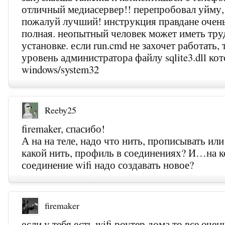
отличный медиасервер!! перепробовал уйму,
пожалуй лучший! инструкция правдане очен
полная. неопытный человек может иметь тру
установке. если run.cmd не захочет работать, 
уровень администратора файлу sqlite3.dll ко
windows/system32
Reeby25
firemaker, спасибо!
А на на теле, надо что нить, прописывать или
какой нить, профиль в соединениях? И…на 
соединение wifi надо создавать новое?
firemaker
если у тебя есть wifi роутер дома то все оче