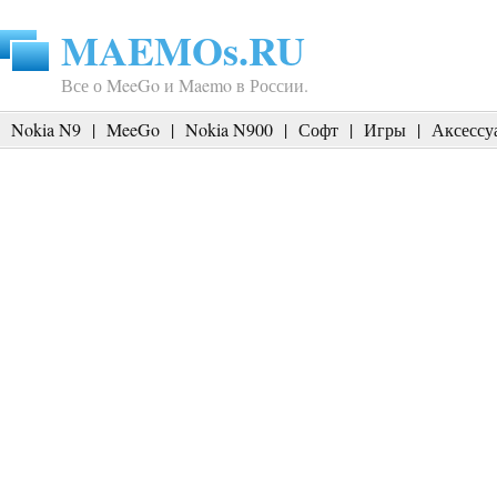
MAEMOs.RU
Все о MeeGo и Maemo в России.
Nokia N9
|
MeeGo
|
Nokia N900
|
Софт
|
Игры
|
Аксессу