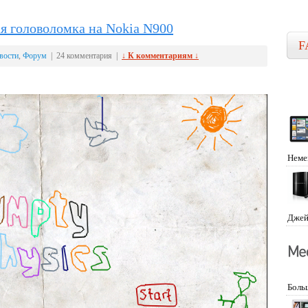
ая головоломка на Nokia N900
F
вости
,
Форум
| 24 комментария |
↓ К комментариям ↓
Неме
Джей
Боль