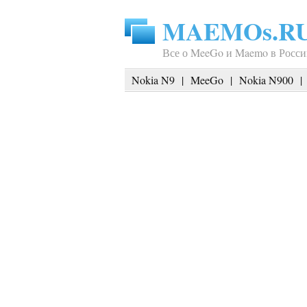
MAEMOs.R
Все о MeeGo и Maemo в Росси
Nokia N9
|
MeeGo
|
Nokia N900
|