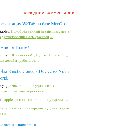
Последние комментарии
резентация WeTab на базе MeeGo
Sabler:
Приобрёл данный девайс. Разумеется
едустановленная ось красивая,…
 Новым Годом!
rtyogo:
Шиикаррно! :) Пусть в Новом Году
ши девайсы работают…
kia Kinetic Concept Device на Nokia
orld.
rtyogo:
может apple и удивит всех
бственным навигационным…
is:
apple бы из этого, точно шоу сделала…
rtyogo:
там свой интерфейс и думаю ждать
кого…
эллоуин maemos.ru