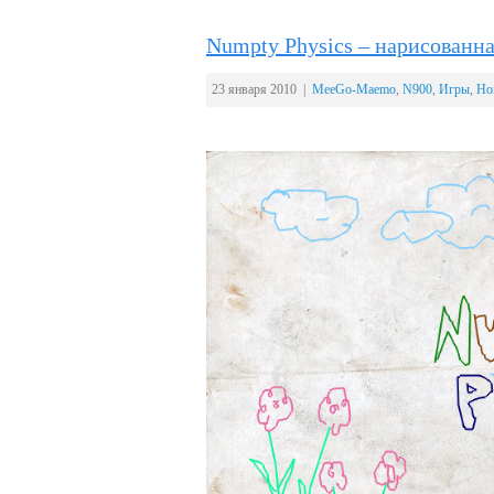
Numpty Physics – нарисованн
23 января 2010 |
MeeGo-Maemo
,
N900
,
Игры
,
Но