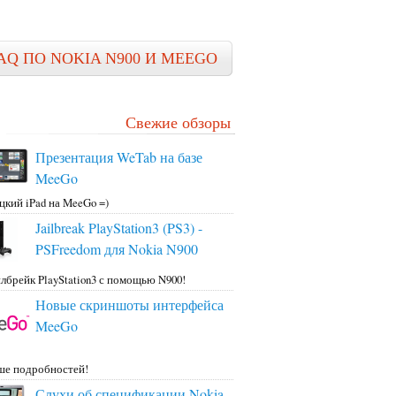
AQ ПО NOKIA N900 И MEEGO
Свежие обзоры
Презентация WeTab на базе
MeeGo
цкий iPad на MeeGo =)
Jailbreak PlayStation3 (PS3) -
PSFreedom для Nokia N900
лбрейк PlayStation3 с помощью N900!
Новые скриншоты интерфейса
MeeGo
ше подробностей!
Слухи об спецификации Nokia