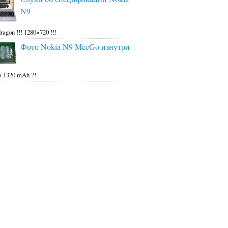
N9
ragon !!! 1280×720 !!!
Фото Nokia N9 MeeGo изнутри
 1320 mAh ?!