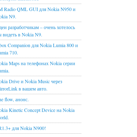
M Radio QML GUI для Nokia N950 и
okia N9.
деи разработчикам – очень хотелось
ы видеть в Nokia N9.
box Companion для Nokia Lumia 800 и
umia 710.
okia Maps на телефонах Nokia серии
umia.
kia Drive и Nokia Music через
irrorLink в вашем авто.
e flow, анонс.
kia Kinetic Concept Device на Nokia
orld.
R1.3+ для Nokia N900!