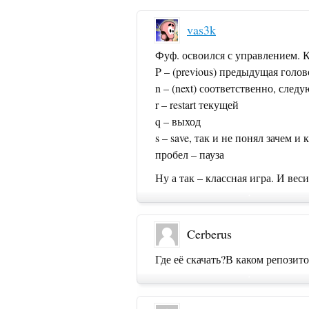
vas3k
Фуф. освоился с управлением. К
P – (previous) предыдущая голо
n – (next) соответственно, след
r – restart текущей
q – выход
s – save, так и не понял зачем и 
пробел – пауза
Ну а так – классная игра. И веси
Cerberus
Где её скачать?В каком репозит