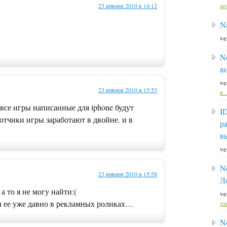
а
23 января 2010 в 14:12
Na
ve
N
в
ve
23 января 2010 в 15:53
в
о все игры написанные для iphone будут
I
ботчики игры заработают в двойне. и в
р
в
ve
N
23 января 2010 в 15:58
Л
а то я не могу найти:(
ve
л ее уже давно в рекламных роликах…
та
N