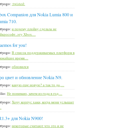
rtyogo:
:twisted:
box Companion для Nokia Lumia 800 и
umia 710.
rtyogo:
и почему плойку сделала не
йкрософт..эту Xbox…
aemos for you!
rtyogo:
В список поддерживаемых платформ в
лижайшее время…
rtyogo:
обновился
ро цвет и обновление Nokia N9.
rtyogo:
какую еще новую? а так то да,…
lio:
Не понимаю, зачем из года в год…
rtyogo:
Хочу корпус хаки, когда меня услышат
…
R1.3+ для Nokia N900!
rtyogo:
некоторые считают что это и не