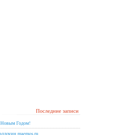
Последние записи
 Новым Годом!
эллоуин maemos.ru