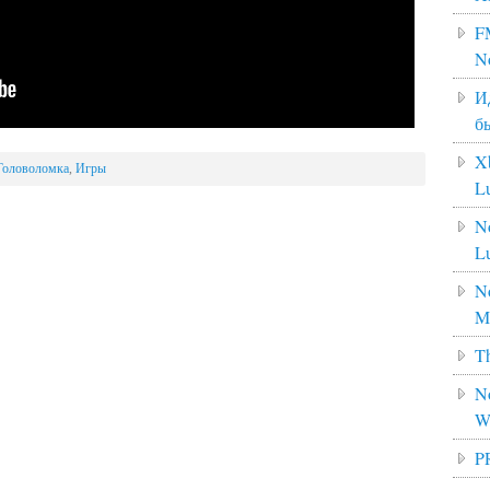
F
N
И
б
X
Головоломка
,
Игры
L
N
L
No
M
Th
No
W
P