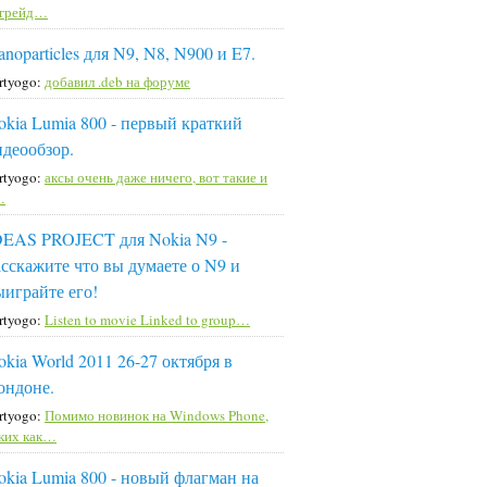
пгрейд…
noparticles для N9, N8, N900 и E7.
rtyogo:
добавил .deb на форуме
okia Lumia 800 - первый краткий
идеообзор.
rtyogo:
аксы очень даже ничего, вот такие и
…
DEAS PROJECT для Nokia N9 -
асскажите что вы думаете о N9 и
ыиграйте его!
rtyogo:
Listen to movie Linked to group…
okia World 2011 26-27 октября в
ондоне.
rtyogo:
Помимо новинок на Windows Phone,
ких как…
okia Lumia 800 - новый флагман на