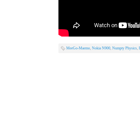
MeeGo-Maemo
,
Nokia N900
,
Numpty Physics
,