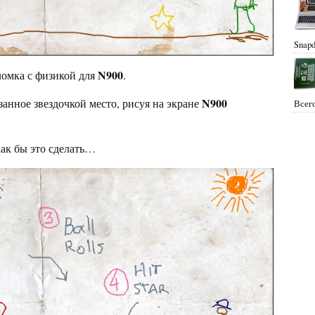
Snapd
N900
ломка с физикой для
.
N900
занное звездочкой место, рисуя на экране
Всего
как бы это сделать…