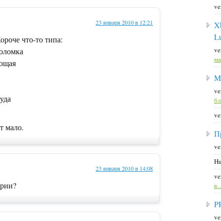
ve
23 января 2010 в 12:21
X
L
ороче что-то типа:
ve
воломка
ма
ующая
M
ve
куда
б
ve
т мало.
П
ve
Hu
23 января 2010 в 14:08
ve
ории?
в
P
ve