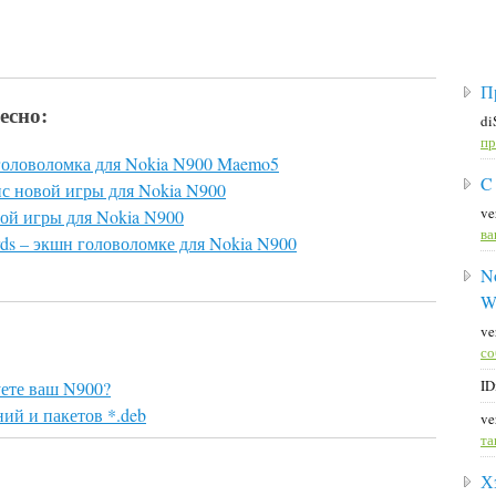
П
есно:
di
пр
н головоломка для Nokia N900 Maemo5
C
онс новой игры для Nokia N900
ve
овой игры для Nokia N900
ва
ds – экшн головоломке для Nokia N900
No
W
ve
со
ID
уете ваш N900?
ий и пакетов *.deb
ve
та
Х