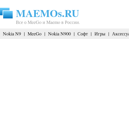
MAEMOs.RU
Все о MeeGo и Maemo в России.
Nokia N9
|
MeeGo
|
Nokia N900
|
Софт
|
Игры
|
Аксессу