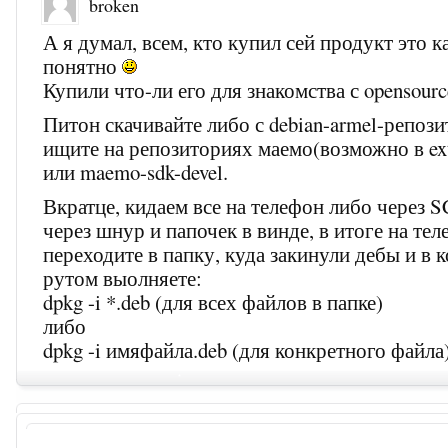
broken
А я думал, всем, кто купил сей продукт это к
понятно
Купили что-ли его для знакомства с opensourc
Питон скачивайте либо с debian-armel-репози
ищите на репозиториях маемо(возможно в ext
или maemo-sdk-devel.
Вкратце, кидаем все на телефон либо через S
через шнур и папочек в винде, в итоге на те
переходите в папку, куда закинули дебы и в 
рутом выолняете:
dpkg -i *.deb (для всех файлов в папке)
либо
dpkg -i имяфайла.deb (для конкретного файла