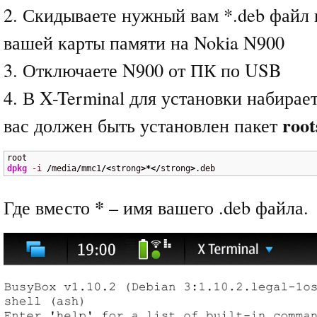
2. Скидываете нужный вам *.deb файл 
вашей карты памяти на Nokia N900
3. Отключаете N900 от ПК по USB
4. В X-Terminal для установки набирае
root
вас должен быть установлен пакет
dpkg
-i
/
media
/
mmc1
/<
strong
>*</
strong
>
.deb
*
Где вместо
– имя вашего .deb файла.