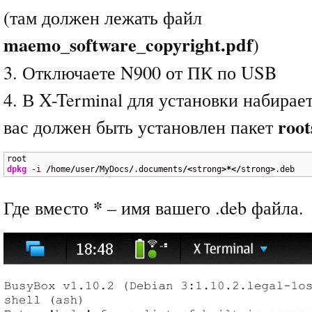
(там должен лежать файл
maemo_software_copyright.pdf
)
3. Отключаете N900 от ПК по USB
4. В X-Terminal для установки набирае
root
вас должен быть установлен пакет
dpkg
-i
/
home
/
user
/
MyDocs
/
.documents
/<
strong
>*</
strong
>
.deb
*
Где вместо
– имя вашего .deb файла.