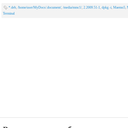
*.deb
,
/home/user/MyDocs/.document/
,
/media/mmc1/
,
2.2009.51-1
,
dpkg -i
,
Maemo5
,
Terminal