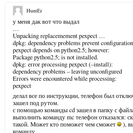
HuntEr
у меня дак вот что выдал
…
Unpacking replacemement pexpect …
dpkg: dependency problems prevent configuration
pexpect depends on python2.5; however:
Package python2.5; is not installed.
dpkg: error processing pexpect (–install):
dependency problems – leaving unconfigured
Errors were encountered while processing:
pexpect
делал все по инструкции, телефон был отклю
зашел под рутом.
с помощью команды cd зашел в папку с файл
выполнить команду mc телефон отказался: ска
такой. Может кто поможет чем сможет
), 
команду