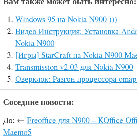
Вам также может быть интересно:
Windows 95 на Nokia N900 )))
Видео Инструкция: Установка Andro
Nokia N900
[Игры] StarCraft на Nokia N900 M
Transmission v2.03 для Nokia N900
Оверклок: Разгон процессора omap
Соседние новости:
До: ←
Freoffice для N900 – KOffice Off
Maemo5