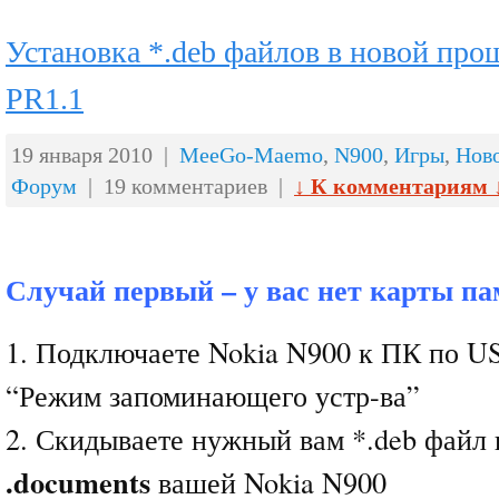
Установка *.deb файлов в новой про
PR1.1
19 января 2010 |
MeeGo-Maemo
,
N900
,
Игры
,
Нов
Форум
| 19 комментариев |
↓ К комментариям 
Случай первый – у вас нет карты п
1. Подключаете Nokia N900 к ПК по U
“Режим запоминающего устр-ва”
2. Скидываете нужный вам *.deb файл 
.documents
вашей Nokia N900