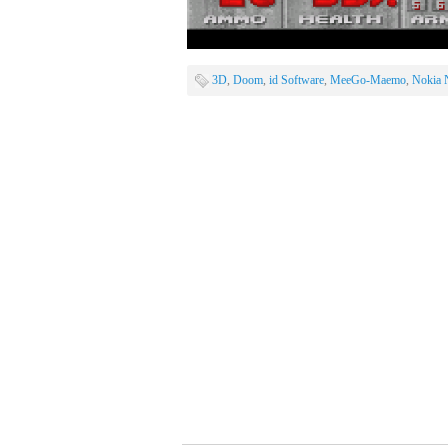
3D
,
Doom
,
id Software
,
MeeGo-Maemo
,
Nokia 