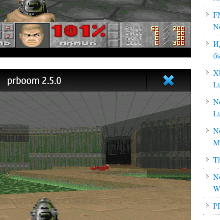
F
N
И
б
X
L
N
L
No
M
Th
No
W
P