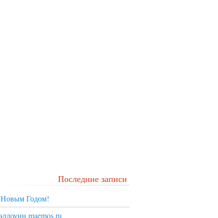
Последние записи
 Новым Годом!
эллоуин maemos.ru