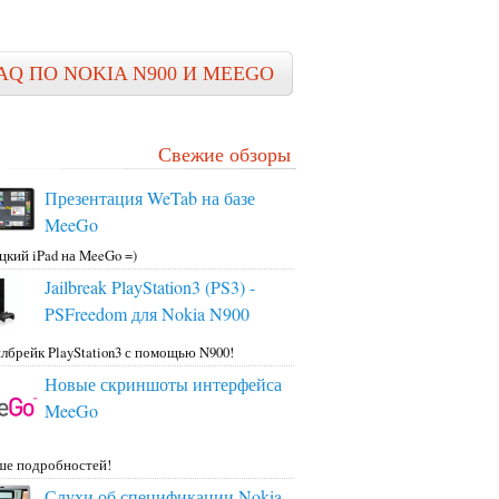
AQ ПО NOKIA N900 И MEEGO
Свежие обзоры
Презентация WeTab на базе
MeeGo
цкий iPad на MeeGo =)
Jailbreak PlayStation3 (PS3) -
PSFreedom для Nokia N900
лбрейк PlayStation3 с помощью N900!
Новые скриншоты интерфейса
MeeGo
ше подробностей!
Слухи об спецификации Nokia