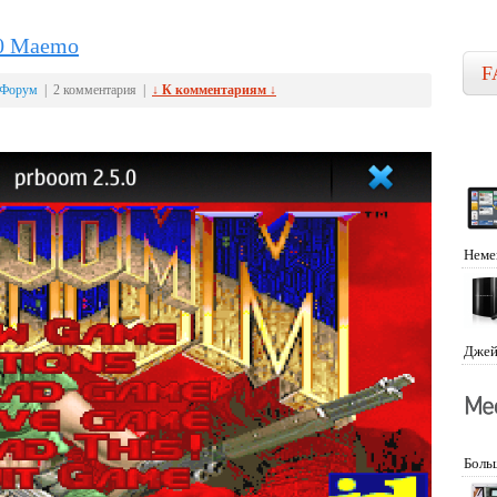
00 Maemo
F
Форум
| 2 комментария |
↓ К комментариям ↓
Неме
Джей
Боль