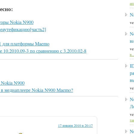
а
есно:
Na
оры Nokia N900
ve
деаутефикацию[часть2]
N
в
1.1 для платформы Maemo
ve
10.2010.09-3 по сравнению с 3.2010.02-8
в
I
р
в
я Nokia N900
ve
т в медиаплеере Nokia N900 Maemo?
N
Л
ve
та
17 января 2010 в 20:17
N