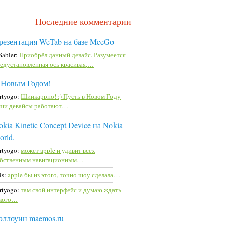
Последние комментарии
резентация WeTab на базе MeeGo
Sabler:
Приобрёл данный девайс. Разумеется
едустановленная ось красивая,…
 Новым Годом!
rtyogo:
Шиикаррно! :) Пусть в Новом Году
ши девайсы работают…
kia Kinetic Concept Device на Nokia
orld.
rtyogo:
может apple и удивит всех
бственным навигационным…
is:
apple бы из этого, точно шоу сделала…
rtyogo:
там свой интерфейс и думаю ждать
кого…
эллоуин maemos.ru