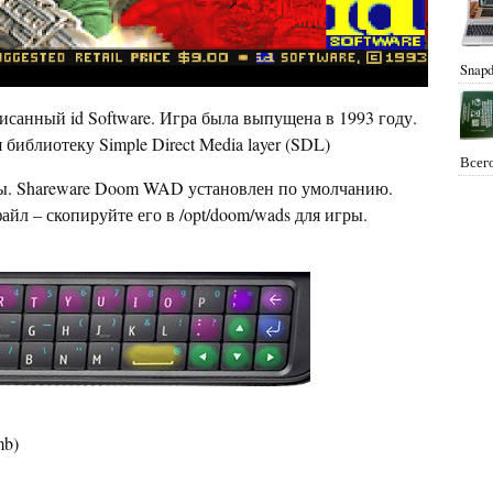
Snapd
исанный id Software. Игра была выпущена в 1993 году.
иблиотеку Simple Direct Media layer (SDL)
Всего
ы. Shareware Doom WAD установлен по умолчанию.
йл – скопируйте его в /opt/doom/wads для игры.
mb)