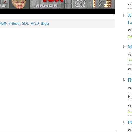
ve
X
L
N900
,
PrBoom
,
SDL
,
WAD
,
Игры
ve
ма
M
ve
б
ve
П
ve
Hu
ve
в
P
ve