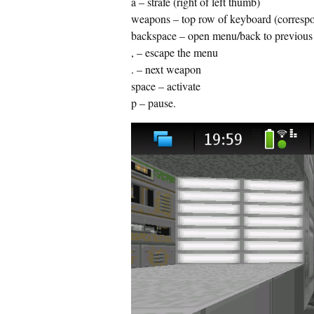
a – strafe (right of left thumb)
weapons – top row of keyboard (corresp
backspace – open menu/back to previou
, – escape the menu
. – next weapon
space – activate
p – pause.