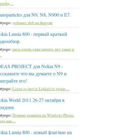
пгрейд…
noparticles для N9, N8, N900 и E7.
rtyogo:
добавил .deb на форуме
okia Lumia 800 - первый краткий
идеообзор.
rtyogo:
аксы очень даже ничего, вот такие и
…
DEAS PROJECT для Nokia N9 -
асскажите что вы думаете о N9 и
ыиграйте его!
rtyogo:
Listen to movie Linked to group…
okia World 2011 26-27 октября в
ондоне.
rtyogo:
Помимо новинок на Windows Phone,
ких как…
okia Lumia 800 - новый флагман на