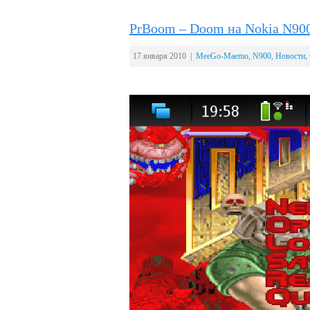
PrBoom – Doom на Nokia N9
17 января 2010 |
MeeGo-Maemo
,
N900
,
Новости
,