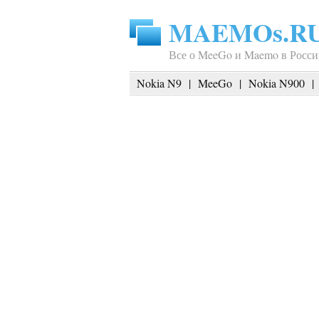
MAEMOs.R
Все о MeeGo и Maemo в Росси
Nokia N9
|
MeeGo
|
Nokia N900
|