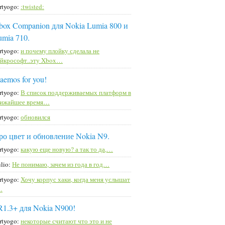
rtyogo:
:twisted:
box Companion для Nokia Lumia 800 и
umia 710.
rtyogo:
и почему плойку сделала не
йкрософт..эту Xbox…
aemos for you!
rtyogo:
В список поддерживаемых платформ в
лижайшее время…
rtyogo:
обновился
ро цвет и обновление Nokia N9.
rtyogo:
какую еще новую? а так то да,…
lio:
Не понимаю, зачем из года в год…
rtyogo:
Хочу корпус хаки, когда меня услышат
…
R1.3+ для Nokia N900!
rtyogo:
некоторые считают что это и не