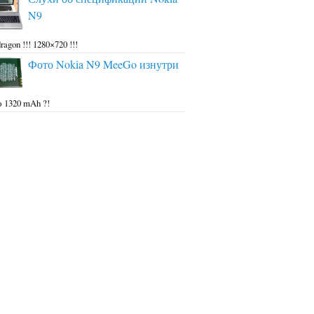
N9
ragon !!! 1280×720 !!!
Фото Nokia N9 MeeGo изнутри
 1320 mAh ?!