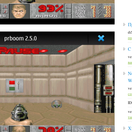
П
di
пр
C
ve
ва
No
W
ve
со
ID
ve
та
Х