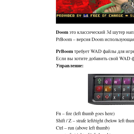
Doom
это классический 3d шутер нап
PrBoom – версия Doom использующая б
PrBoom
требует WAD файлы для игр
Если вы хотите добавить свой WAD фа
Управление:
Fn – fire (left thumb goes here)
Shift / Z – strafe left/right (below left thu
Ctrl – run (above left thumb)