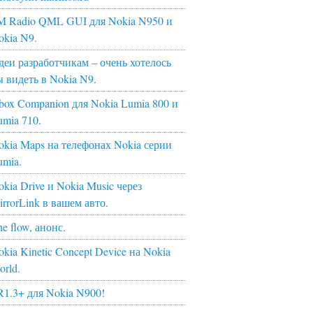
M Radio QML GUI для Nokia N950 и
okia N9.
деи разработчикам – очень хотелось
ы видеть в Nokia N9.
box Companion для Nokia Lumia 800 и
umia 710.
okia Maps на телефонах Nokia серии
umia.
kia Drive и Nokia Music через
irrorLink в вашем авто.
e flow, анонс.
kia Kinetic Concept Device на Nokia
orld.
R1.3+ для Nokia N900!