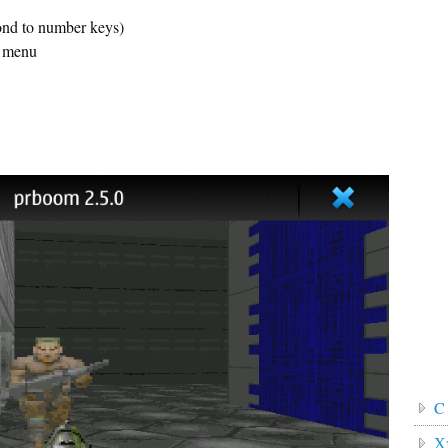
ond to number keys)
s menu
C
Х