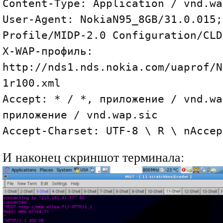
Content-Type: Application / vnd.wa
User-Agent: NokiaN95_8GB/31.0.015;
Profile/MIDP-2.0 Configuration/CLD
X-WAP-профиль:
http://nds1.nds.nokia.com/uaprof/N
1r100.xml
Accept: * / *, приложение / vnd.wa
приложение / vnd.wap.sic
Accept-Charset: UTF-8 \ R \ nAccep
И наконец скриншот терминала: