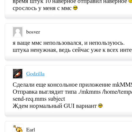
время штук 10 наверное отправил наверное
срослось у меня с ммс
bosver
я ваще ммс непользовался, и непользуюсь.
штука ненужная, ведь сейчас уже к всех инт
Godzilla
Сделали еще консольное приложение mkMM
Отправка выглядит типа ./mkmms
/home/temp/
send-req.mms subject
Ждем нормальный GUI вариант
Earl