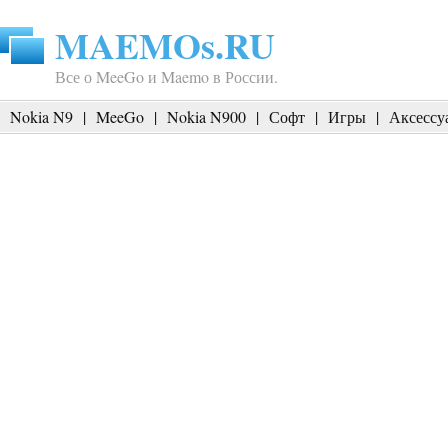
MAEMOs.RU
Все о MeeGo и Maemo в России.
Nokia N9
|
MeeGo
|
Nokia N900
|
Софт
|
Игры
|
Аксессу