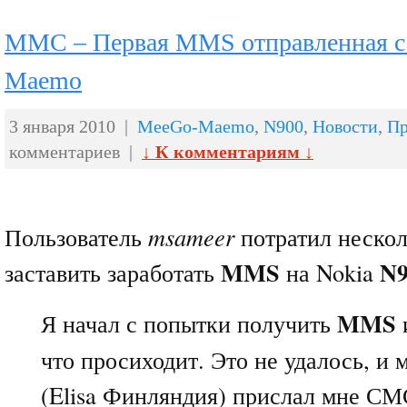
ММС – Первая MMS отправленная с
Maemo
3 января 2010 |
MeeGo-Maemo
,
N900
,
Новости
,
П
комментариев |
↓ К комментариям ↓
Пользователь
msameer
потратил нескол
MMS
N9
заставить заработать
на Nokia
MMS
Я начал с попытки получить
что просиходит. Это не удалось, и 
(Elisa Финляндия) прислал мне СМС