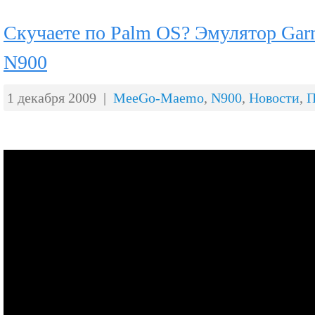
Скучаете по Palm OS? Эмулятор Gar
N900
1 декабря 2009 |
MeeGo-Maemo
,
N900
,
Новости
,
П