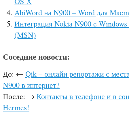
OS X
AbiWord на N900 – Word для Mae
Интеграция Nokia N900 c Windows 
(MSN)
Соседние новости:
До: ←
Qik – онлайн репортажи с мест
N900 в интернет?
После: →
Контакты в телефоне и в со
Hermes!