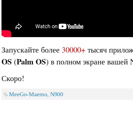
Запускайте более
30000+
тысяч прило
OS
Palm OS
(
) в полном экране вашей 
Скоро!
MeeGo-Maemo
,
N900