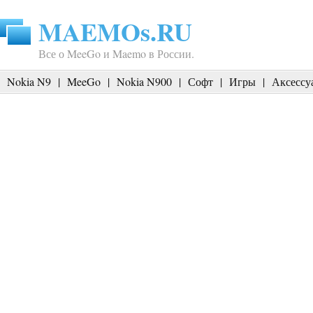
MAEMOs.RU
Все о MeeGo и Maemo в России.
Nokia N9
|
MeeGo
|
Nokia N900
|
Софт
|
Игры
|
Аксессу