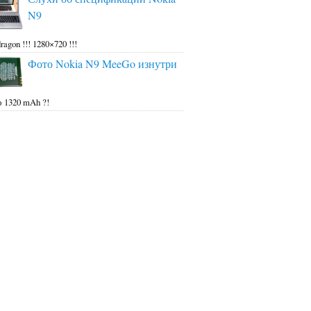
N9
ragon !!! 1280×720 !!!
Фото Nokia N9 MeeGo изнутри
 1320 mAh ?!