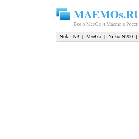
MAEMOs.R
Все о MeeGo и Maemo в Росси
Nokia N9
|
MeeGo
|
Nokia N900
|