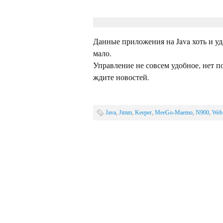
Данные приложения на Java хоть и уда
мало.
Управление не совсем удобное, нет п
ждите новостей.
Java
,
Jimm
,
Keeper
,
MeeGo-Maemo
,
N900
,
Web