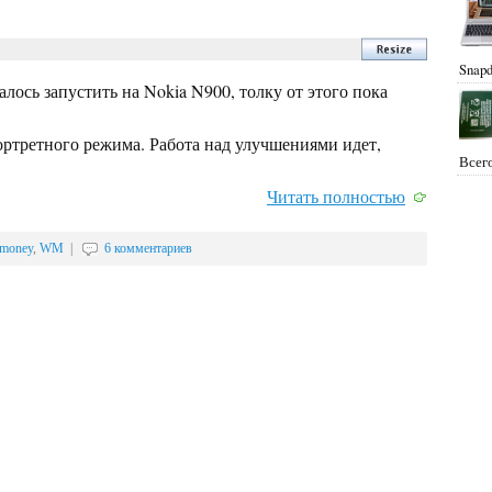
Snapd
лось запустить на Nokia N900, толку от этого пока
ортретного режима. Работа над улучшениями идет,
Всего
Читать полностью
money
,
WM
|
6 комментариев