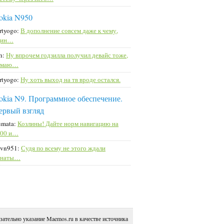
okia N950
rtyogo:
В дополнение совсем даже к чему,
дин…
h:
Ну впрочем годзилла получил девайс тоже,
умаю…
rtyogo:
Ну хоть выход на тв вроде остался.
okia N9. Программное обеспечение.
ервый взгляд
mata:
Козлины! Дайте норм навигацию на
900 и…
vn951:
Судя по всему не этого ждали
анаты…
зательно указание Maemos.ru в качестве источника