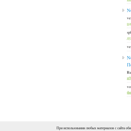
N
ve
о
sp
д
ve
N
П
Ru
н
vo
ф
При использовании любых материалов с сайта обя