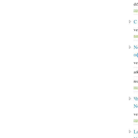
di
пр
C
ve
ва
N
о
ve
ar
re
н
Ч
N
ve
пр
L