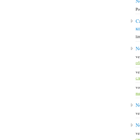
N
Po
C
к
li
N
ve
об
ve
с
vo
вы
N
ve
N
ve
си