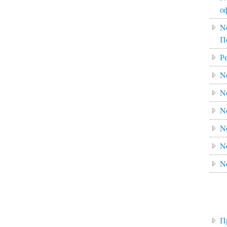
о
N
П
Р
N
N
N
N
N
N
П