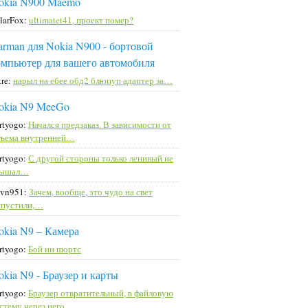
okia N900 Maemo
larFox:
ultimatet41, проект помер?
arman для Nokia N900 - бортовой
омпьютер для вашего автомобиля
ttre:
нарыл на ебее обд2 блюпуп адаптер за…
okia N9 MeeGo
rtyogo:
Начался предзаказ. В зависимости от
ъема внутренней…
rtyogo:
С другой стороны только ленивый не
лышал…
vn951:
Зачем, вообще, это чудо на свет
пустили,…
okia N9 – Камера
rtyogo:
Бой ин шортс
okia N9 - Браузер и карты
rtyogo:
Браузер отвратительный, в файловую
стему через него…