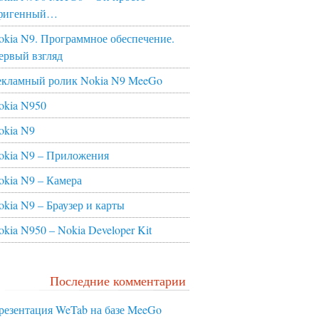
фигенный…
okia N9. Программное обеспечение.
ервый взгляд
екламный ролик Nokia N9 MeeGo
okia N950
okia N9
okia N9 – Приложения
okia N9 – Камера
okia N9 – Браузер и карты
okia N950 – Nokia Developer Kit
Последние комментарии
резентация WeTab на базе MeeGo