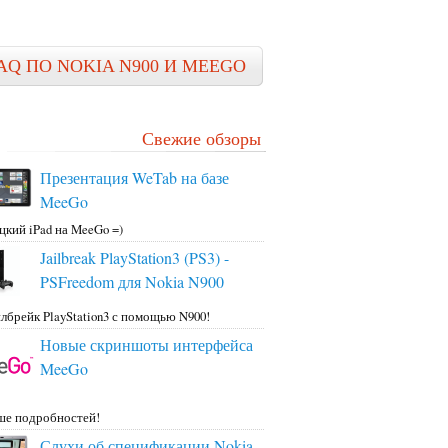
AQ ПО NOKIA N900 И MEEGO
Свежие обзоры
Презентация WeTab на базе
MeeGo
цкий iPad на MeeGo =)
Jailbreak PlayStation3 (PS3) -
PSFreedom для Nokia N900
лбрейк PlayStation3 с помощью N900!
Новые скриншоты интерфейса
MeeGo
ше подробностей!
Слухи об спецификации Nokia