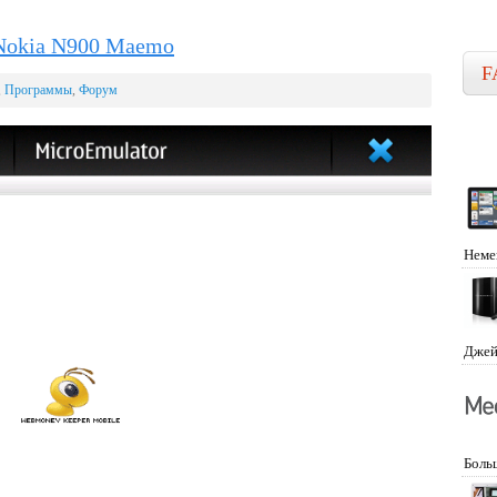
Nokia N900 Maemo
F
,
Программы
,
Форум
Неме
Джей
Боль