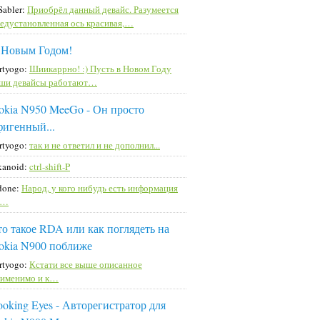
Sabler:
Приобрёл данный девайс. Разумеется
едустановленная ось красивая,…
 Новым Годом!
rtyogo:
Шиикаррно! :) Пусть в Новом Году
ши девайсы работают…
okia N950 MeeGo - Он просто
фигенный...
rtyogo:
так и не ответил и не дополнил...
kanoid:
ctrl-shift-P
done:
Народ, у кого нибудь есть информация
а…
то такое RDA или как поглядеть на
okia N900 поближе
rtyogo:
Кстати все выше описанное
именимо и к…
ooking Eyes - Авторегистратор для