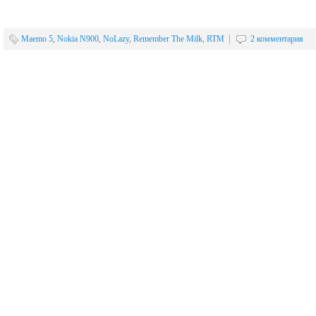
Maemo 5
,
Nokia N900
,
NoLazy
,
Remember The Milk
,
RTM
|
2 комментария