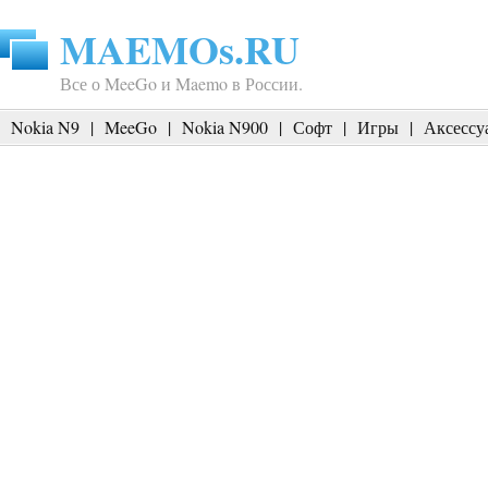
MAEMOs.RU
Все о MeeGo и Maemo в России.
Nokia N9
|
MeeGo
|
Nokia N900
|
Софт
|
Игры
|
Аксессу