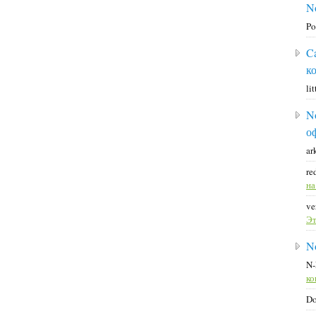
N
Po
C
к
li
N
о
ar
re
н
ve
Эт
N
N
ко
D