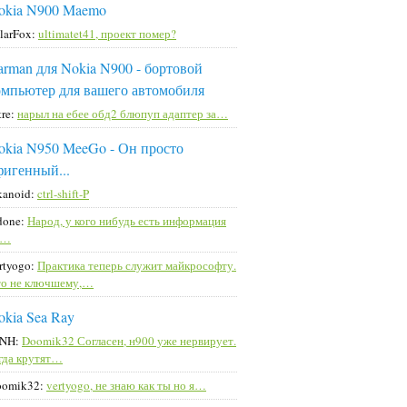
okia N900 Maemo
larFox:
ultimatet41, проект помер?
arman для Nokia N900 - бортовой
омпьютер для вашего автомобиля
ttre:
нарыл на ебее обд2 блюпуп адаптер за…
okia N950 MeeGo - Он просто
фигенный...
kanoid:
ctrl-shift-P
done:
Народ, у кого нибудь есть информация
а…
rtyogo:
Практика теперь служит майкрософту.
о не ключшему,…
okia Sea Ray
-NH:
Doomik32 Согласен, н900 уже нервирует.
гда крутят…
oomik32:
vertyogo, не знаю как ты но я…