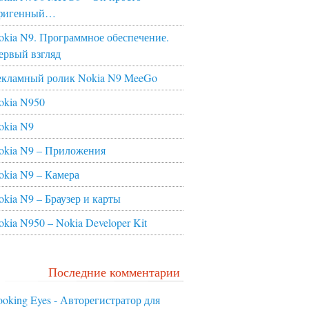
фигенный…
okia N9. Программное обеспечение.
ервый взгляд
екламный ролик Nokia N9 MeeGo
okia N950
okia N9
okia N9 – Приложения
okia N9 – Камера
okia N9 – Браузер и карты
okia N950 – Nokia Developer Kit
Последние комментарии
ooking Eyes - Авторегистратор для