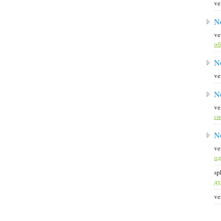
ve
N
ve
об
N
ve
N
ve
си
N
ve
о
sp
д
ve