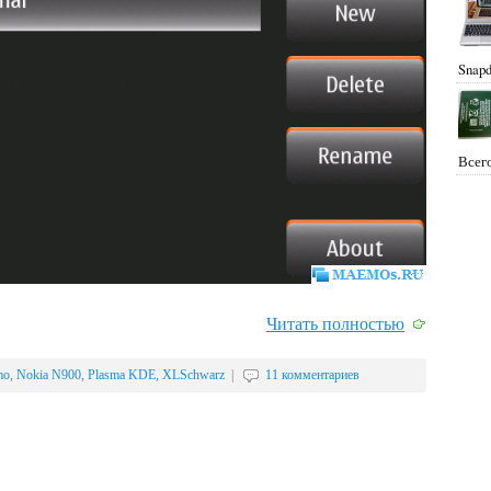
Snapd
Всего
Читать полностью
mo
,
Nokia N900
,
Plasma KDE
,
XLSchwarz
|
11 комментариев