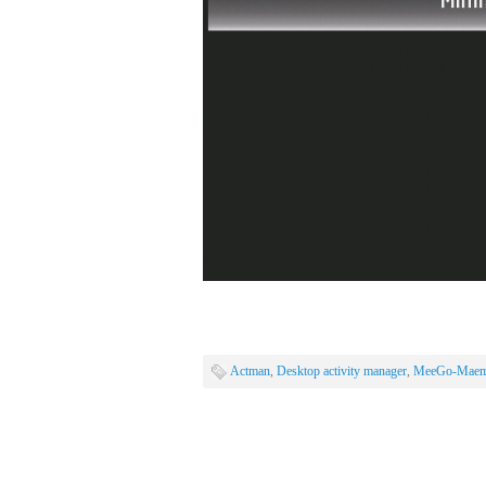
Actman
,
Desktop activity manager
,
MeeGo-Mae