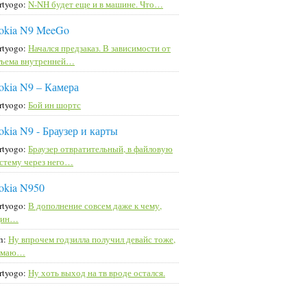
rtyogo:
N-NH будет еще и в машине. Что…
okia N9 MeeGo
rtyogo:
Начался предзаказ. В зависимости от
ъема внутренней…
okia N9 – Камера
rtyogo:
Бой ин шортс
okia N9 - Браузер и карты
rtyogo:
Браузер отвратительный, в файловую
стему через него…
okia N950
rtyogo:
В дополнение совсем даже к чему,
дин…
h:
Ну впрочем годзилла получил девайс тоже,
умаю…
rtyogo:
Ну хоть выход на тв вроде остался.