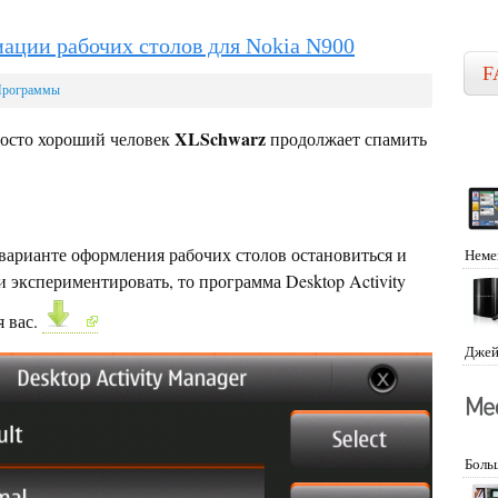
ации рабочих столов для Nokia N900
F
рограммы
XLSchwarz
осто хороший человек
продолжает спамить
 варианте оформления рабочих столов остановиться и
Неме
 экспериментировать, то программа Desktop Activity
я вас.
Джей
Боль