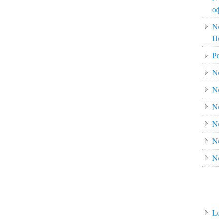
о
N
П
Р
N
N
N
N
N
N
L