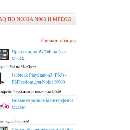
AQ ПО NOKIA N900 И MEEGO
Свежие обзоры
Презентация WeTab на базе
MeeGo
цкий iPad на MeeGo =)
Jailbreak PlayStation3 (PS3) -
PSFreedom для Nokia N900
лбрейк PlayStation3 с помощью N900!
Новые скриншоты интерфейса
MeeGo
ше подробностей!
Слухи об спецификации Nokia