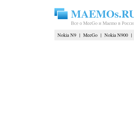
MAEMOs.R
Все о MeeGo и Maemo в Росси
Nokia N9
|
MeeGo
|
Nokia N900
|