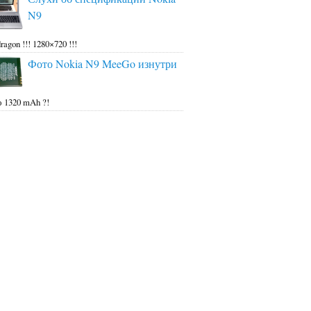
N9
ragon !!! 1280×720 !!!
Фото Nokia N9 MeeGo изнутри
 1320 mAh ?!