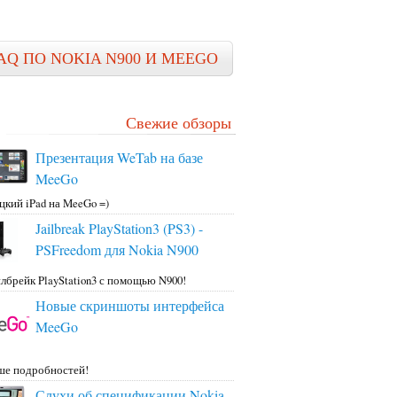
AQ ПО NOKIA N900 И MEEGO
Свежие обзоры
Презентация WeTab на базе
MeeGo
цкий iPad на MeeGo =)
Jailbreak PlayStation3 (PS3) -
PSFreedom для Nokia N900
лбрейк PlayStation3 с помощью N900!
Новые скриншоты интерфейса
MeeGo
ше подробностей!
Слухи об спецификации Nokia