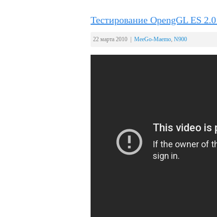
Тестирование OpengGL ES 2.0 
22 марта 2010 |
MeeGo-Maemo
,
N900