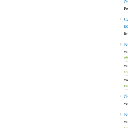
N
Po
C
к
li
N
ve
об
ve
с
vo
вы
N
ve
N
ve
си