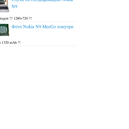
N9
ragon !!! 1280×720 !!!
Фото Nokia N9 MeeGo изнутри
 1320 mAh ?!