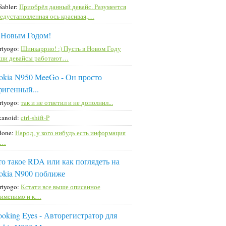
Sabler:
Приобрёл данный девайс. Разумеется
едустановленная ось красивая,…
 Новым Годом!
rtyogo:
Шиикаррно! :) Пусть в Новом Году
ши девайсы работают…
okia N950 MeeGo - Он просто
фигенный...
rtyogo:
так и не ответил и не дополнил...
kanoid:
ctrl-shift-P
done:
Народ, у кого нибудь есть информация
а…
то такое RDA или как поглядеть на
okia N900 поближе
rtyogo:
Кстати все выше описанное
именимо и к…
ooking Eyes - Авторегистратор для