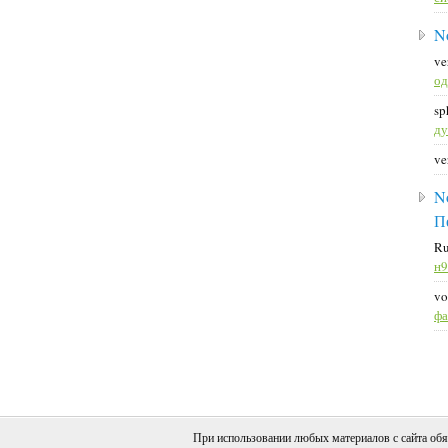
N
ve
о
sp
д
ve
N
П
Ru
н
vo
ф
При использовании любых материалов с сайта обя