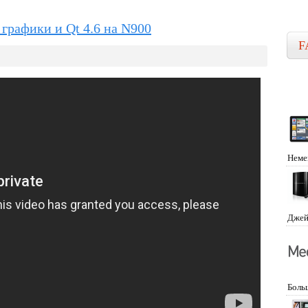
графики и Qt 4.6 на N900
F
Неме
Джей
Боль