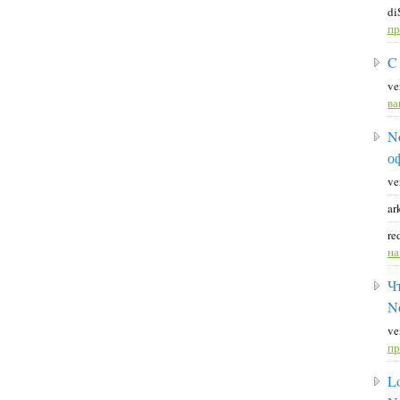
di
пр
C
ve
ва
N
о
ve
ar
re
н
Ч
N
ve
пр
L