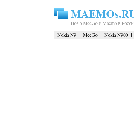
MAEMOs.R
Все о MeeGo и Maemo в Росси
Nokia N9
|
MeeGo
|
Nokia N900
|