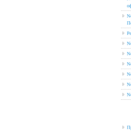
о
N
П
Р
N
N
N
N
N
N
П