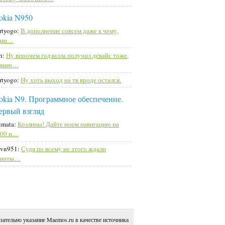
okia N950
rtyogo:
В дополнение совсем даже к чему,
дин…
h:
Ну впрочем годзилла получил девайс тоже,
умаю…
rtyogo:
Ну хоть выход на тв вроде остался.
okia N9. Программное обеспечение.
ервый взгляд
mata:
Козлины! Дайте норм навигацию на
900 и…
vn951:
Судя по всему не этого ждали
анаты…
зательно указание Maemos.ru в качестве источника