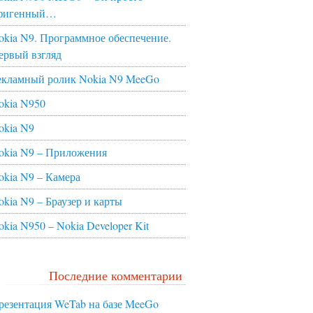
фигенный…
okia N9. Программное обеспечение.
ервый взгляд
екламный ролик Nokia N9 MeeGo
okia N950
okia N9
okia N9 – Приложения
okia N9 – Камера
okia N9 – Браузер и карты
okia N950 – Nokia Developer Kit
Последние комментарии
резентация WeTab на базе MeeGo