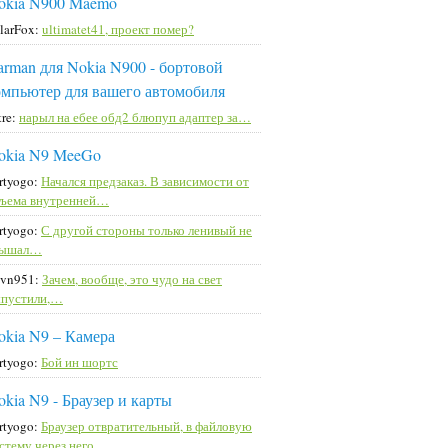
okia N900 Maemo
larFox:
ultimatet41, проект помер?
arman для Nokia N900 - бортовой
омпьютер для вашего автомобиля
ttre:
нарыл на ебее обд2 блюпуп адаптер за…
okia N9 MeeGo
rtyogo:
Начался предзаказ. В зависимости от
ъема внутренней…
rtyogo:
С другой стороны только ленивый не
лышал…
vn951:
Зачем, вообще, это чудо на свет
пустили,…
okia N9 – Камера
rtyogo:
Бой ин шортс
okia N9 - Браузер и карты
rtyogo:
Браузер отвратительный, в файловую
стему через него…