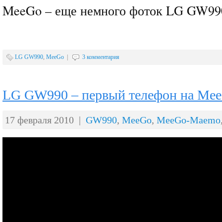
MeeGo – еще немного фоток LG GW99
LG GW990
,
MeeGo
|
3 комментария
LG GW990 – первый телефон на Me
17 февраля 2010 |
GW990
,
MeeGo
,
MeeGo-Maemo