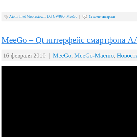
Atom
,
Intel Moorestown
,
LG GW990
,
MeeGo
|
12 комментариев
MeeGo – Qt интерфейс смартфона AA
16 февраля 2010 |
MeeGo
,
MeeGo-Maemo
,
Новост