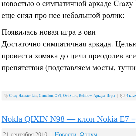
новостью о симпатичной аркаде Crazy H
еще снял про нее небольшой ролик:
Появилась новая игра в ови
Достаточно симпатичная аркада. Целью
провести хомяка до цели преодолев в
препятствия (подставляем мосты, тушим
Crazy Hamster Lite
,
Gamelion
,
OVI
,
Ovi Store
,
Reinbow
,
Аркада
,
Игры
|
4 ком
Nokla QIXIN N98 — клон Nokia E7 =
21 сентября 2010 |
Новости
,
Форум