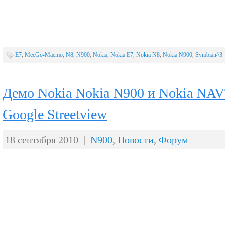
E7
,
MeeGo-Maemo
,
N8
,
N900
,
Nokia
,
Nokia E7
,
Nokia N8
,
Nokia N900
,
Symbian^3
Демо Nokia Nokia N900 и Nokia NA
Google Streetview
18 сентября 2010 |
N900
,
Новости
,
Форум