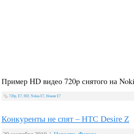
Пример HD видео 720p снятого на Nok
720p
,
E7
,
HD
,
Nokia E7
,
Нокия Е7
Конкуренты не спят – HTC Desire Z