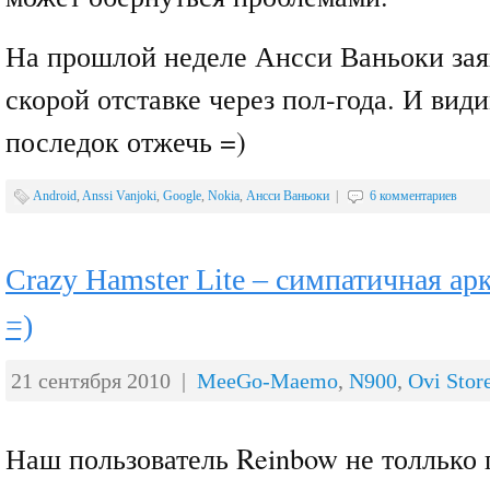
На прошлой неделе Ансси Ваньоки зая
скорой отставке через пол-года. И вид
последок отжечь =)
Android
,
Anssi Vanjoki
,
Google
,
Nokia
,
Ансси Ваньоки
|
6 комментариев
Crazy Hamster Lite – симпатичная ар
=)
21 сентября 2010 |
MeeGo-Maemo
,
N900
,
Ovi Stor
Наш пользователь Reinbow не толлько 