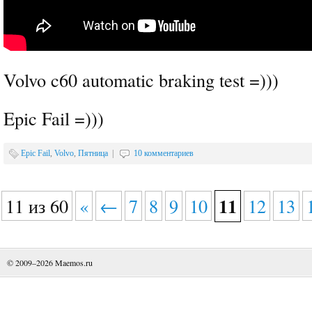
Volvo c60 automatic braking test =)))
Epic Fail =)))
Epic Fail
,
Volvo
,
Пятница
|
10 комментариев
11
11 из 60
«
←
7
8
9
10
12
13
© 2009–2026
Maemos.ru