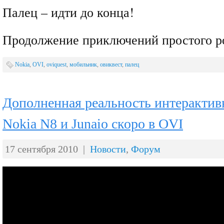
Палец – идти до конца!
Продолжение приключений простого р
Nokia
,
OVI
,
oviquest
,
мобильник
,
овиквест
,
палец
Дополненная реальность интерактив
Nokia N8 и Junaio скоро в OVI
17 сентября 2010 |
Новости
,
Форум