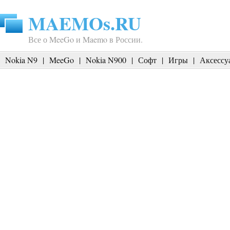
MAEMOs.RU
Все о MeeGo и Maemo в России.
Nokia N9
|
MeeGo
|
Nokia N900
|
Софт
|
Игры
|
Аксессу