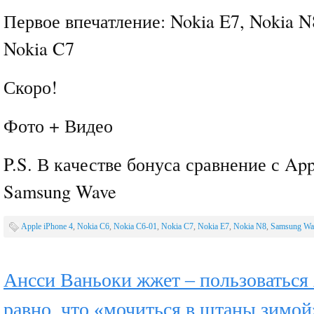
Первое впечатление: Nokia E7, Nokia N
Nokia C7
Скоро!
Фото + Видео
P.S. В качестве бонуса сравнение с App
Samsung Wave
Apple iPhone 4
,
Nokia C6
,
Nokia C6-01
,
Nokia C7
,
Nokia E7
,
Nokia N8
,
Samsung Wa
Ансси Ваньоки жжет – пользоваться
равно, что «мочиться в штаны зимой