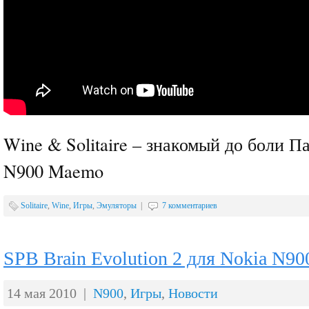
Wine & Solitaire – знакомый до боли П
N900 Maemo
Solitaire
,
Wine
,
Игры
,
Эмуляторы
|
7 комментариев
SPB Brain Evolution 2 для Nokia N9
14 мая 2010 |
N900
,
Игры
,
Новости