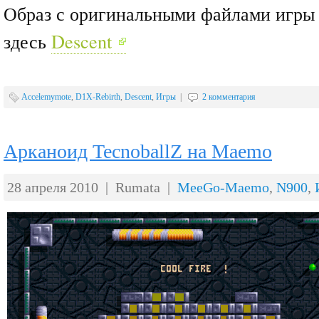
Образ с оригинальными файлами игры 
здесь
Descent
Accelemymote
,
D1X-Rebirth
,
Descent
,
Игры
|
2 комментария
Арканоид TecnoballZ на Maemo
28 апреля 2010 | Rumata |
MeeGo-Maemo
,
N900
,