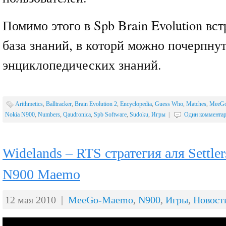
Помимо этого в Spb Brain Evolution вс
база знаний, в которй можно почерпну
энциклопедических знаний.
Arithmetics
,
Balltracker
,
Brain Evolution 2
,
Encyclopedia
,
Guess Who
,
Matches
,
MeeG
Nokia N900
,
Numbers
,
Qaudronica
,
Spb Software
,
Sudoku
,
Игры
|
Один коммента
Widelands – RTS стратегия аля Settler
N900 Maemo
12 мая 2010 |
MeeGo-Maemo
,
N900
,
Игры
,
Новост