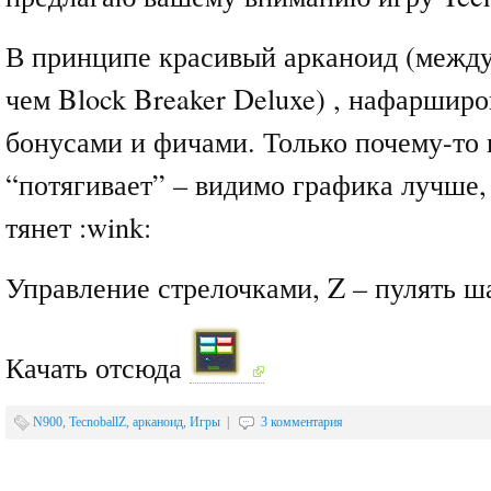
В принципе красивый арканоид (между
чем Block Breaker Deluxe) , нафаршир
бонусами и фичами. Только почему-то 
“потягивает” – видимо графика лучше,
тянет :wink:
Управление стрелочками, Z – пулять ш
Качать отсюда
N900
,
TecnoballZ
,
арканоид
,
Игры
|
3 комментария