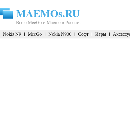
MAEMOs.RU
Все о MeeGo и Maemo в России.
Nokia N9
|
MeeGo
|
Nokia N900
|
Софт
|
Игры
|
Аксессу