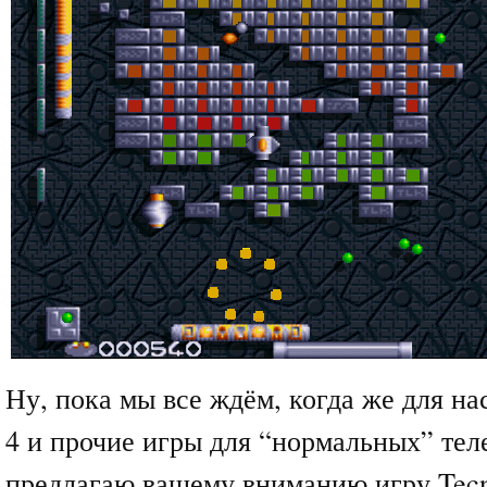
Ну, пока мы все ждём, когда же для н
4 и прочие игры для “нормальных” тел
предлагаю вашему вниманию игру Tecn