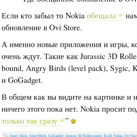
Если кто забыл то Nokia
обещала
нам
обновление в Ovi Store.
А именно новые приложения и игры, к
очень ждут. Такие как Jurassic 3D Rolle
bound, Angry Birds (level pack), Sygic, 
и GoGadget.
В общем как вы видите на картинке и н
ничего этого пока нет. Nokia просит по
только так сразу
”
Angry Birds
,
AngryBirds
,
GoGadget
,
Jurassic 3D Rollercoaster
,
Kroll
,
Nokia
,
Ovi Stor