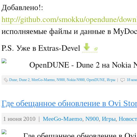
Добавлено!:
http://github.com/smokku/opendune/down
исполняемые файлы и данные в MyDo
P.S. Уже в Extras-Devel
Dune
,
Dune 2
,
MeeGo-Maemo
,
N900
,
Nokia N900
,
OpenDUNE
,
Игры
|
18 ко
Где обещанное обновление в Ovi Stor
1 июня 2010 |
MeeGo-Maemo
,
N900
,
Игры
,
Новос