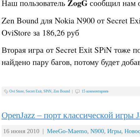
ZogG
Наш пользователь
сообщил нам о
Zen Bound для Nokia N900 от Secret Ex
OviStore за 186,26 руб
Вторая игра от Secret Exit SPiN тоже п
найдено пару багов, потому будет доба
Ovi Store
,
Secret Exit
,
SPiN
,
Zen Bound
|
15 комментариев
OpenJazz – порт классической игры Ja
16 июня 2010 |
MeeGo-Maemo
,
N900
,
Игры
,
Ново