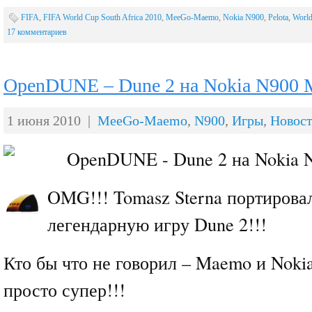
FIFA
,
FIFA World Cup South Africa 2010
,
MeeGo-Maemo
,
Nokia N900
,
Pelota
,
World
17 комментариев
OpenDUNE – Dune 2 на Nokia N900
1 июня 2010 |
MeeGo-Maemo
,
N900
,
Игры
,
Новос
OMG!!! Tomasz Sterna портирова
легендарную игру Dune 2!!!
Кто бы что не говорил – Maemo и Nokia
просто супер!!!