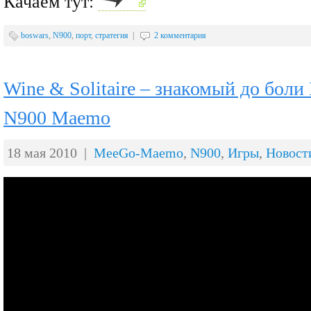
Качаем тут:
boswars
,
N900
,
порт
,
стратегия
|
2 комментария
Wine & Solitaire – знакомый до боли
N900 Maemo
18 мая 2010 |
MeeGo-Maemo
,
N900
,
Игры
,
Новост