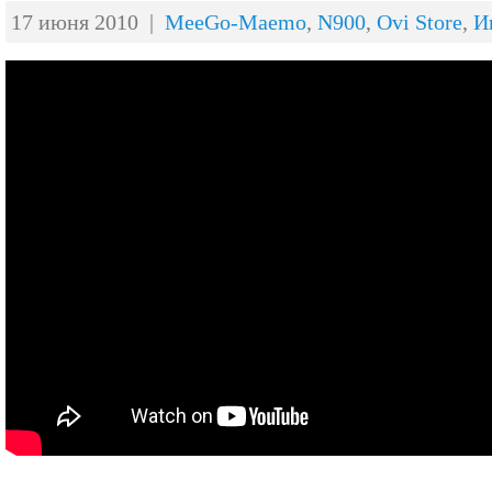
17 июня 2010 |
MeeGo-Maemo
,
N900
,
Ovi Store
,
И